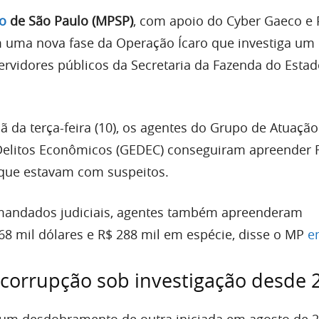
co
de São Paulo (MPSP)
, com apoio do Cyber Gaeco e P
am uma nova fase da Operação Ícaro que investiga u
ervidores públicos da Secretaria da Fazenda do Esta
 da terça-feira (10), os agentes do Grupo de Atuação
Delitos Econômicos (GEDEC) conseguiram apreender R
que estavam com suspeitos.
andados judiciais, agentes também apreenderam
 mil dólares e R$ 288 mil em espécie, disse o MP
e
corrupção sob investigação desde 
 um desdobramento de outra iniciada em agosto de 2