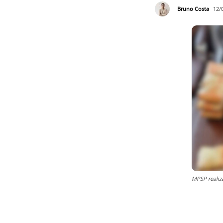
Bruno Costa
12/
MPSP realiz