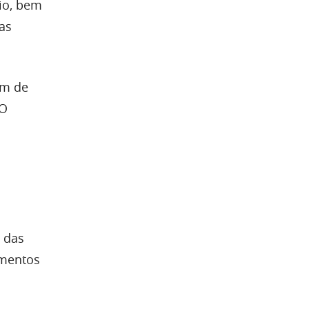
io, bem
as
im de
 O
 das
amentos