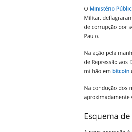
O
Ministério Públi
Militar, deflagrar
de corrupção por s
Paulo.
Na ação pela manhã
de Repressão aos 
milhão em
bitcoin
Na condução dos m
aproximadamente 68
Esquema de 
A nova operação é