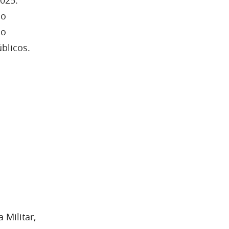
 o
no
blicos.
 Militar,