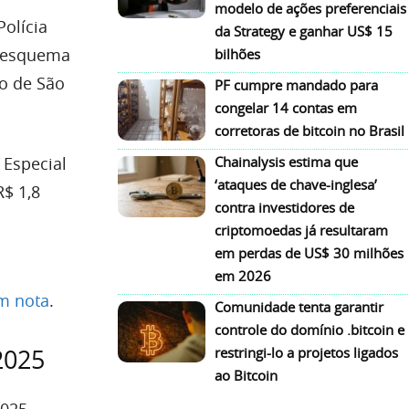
modelo de ações preferenciais
olícia
da Strategy e ganhar US$ 15
m esquema
bilhões
do de São
PF cumpre mandado para
congelar 14 contas em
corretoras de bitcoin no Brasil
 Especial
Chainalysis estima que
‘ataques de chave-inglesa’
$ 1,8
contra investidores de
criptomoedas já resultaram
em perdas de US$ 30 milhões
em 2026
m nota
.
Comunidade tenta garantir
controle do domínio .bitcoin e
2025
restringi-lo a projetos ligados
ao Bitcoin
025.