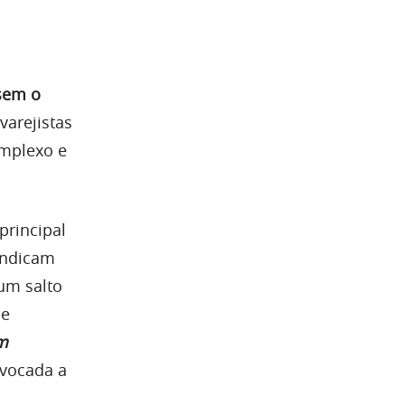
o
ssem o
varejistas
omplexo e
principal
 indicam
um salto
se
m
nvocada a