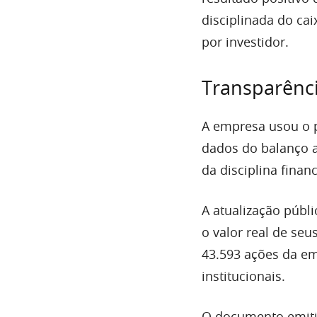
disciplinada do ca
por investidor.
Transparênci
A empresa usou o pe
dados do balanço a
da disciplina finan
A atualização públ
o valor real de seu
43.593 ações da em
institucionais.
O documento emiti