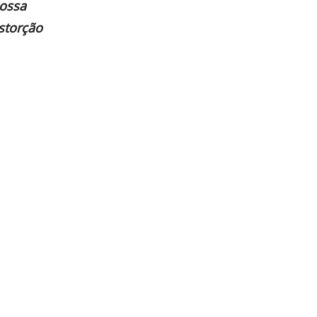
ossa
storção