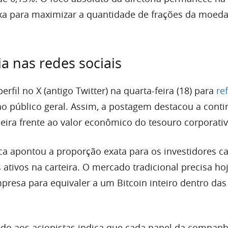
ixa para maximizar a quantidade de frações da moeda 
a nas redes sociais
rfil no X (antigo Twitter) na quarta-feira (18) para
re
o público geral. Assim, a postagem destacou a cont
ceira frente ao valor econômico do tesouro corporativ
ica apontou a proporção exata para os investidores c
s ativos na carteira. O mercado tradicional precisa ho
presa para equivaler a um Bitcoin inteiro dentro das
do aos acionistas indica que cada papel da companh