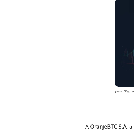
(Foto/Repro
A
OranjeBTC S.A.
an