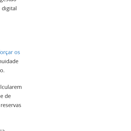
digital
forçar os
inuidade
o.
alcularem
je de
 reservas
ia