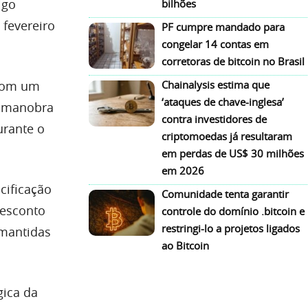
igo
bilhões
 fevereiro
PF cumpre mandado para
congelar 14 contas em
corretoras de bitcoin no Brasil
 com um
Chainalysis estima que
‘ataques de chave-inglesa’
a manobra
contra investidores de
urante o
criptomoedas já resultaram
em perdas de US$ 30 milhões
em 2026
cificação
Comunidade tenta garantir
desconto
controle do domínio .bitcoin e
restringi-lo a projetos ligados
 mantidas
ao Bitcoin
gica da