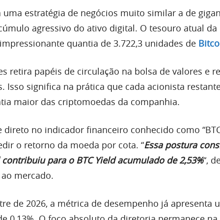
 uma estratégia de negócios muito similar a de giga
cúmulo agressivo do ativo digital. O tesouro atual da
impressionante quantia de 3.722,3 unidades de
Bitco
 retira papéis de circulação na bolsa de valores e r
s. Isso significa na prática que cada acionista restant
atia maior das criptomoedas da companhia.
e direto no indicador financeiro conhecido como “BTC 
dir o retorno da moeda por cota. “
Essa postura cons
l contribuiu para o BTC Yield acumulado de 2,53%
“, d
l ao mercado.
tre de 2026, a métrica de desempenho já apresenta 
 de 0,13%. O foco absoluto da diretoria permanece na