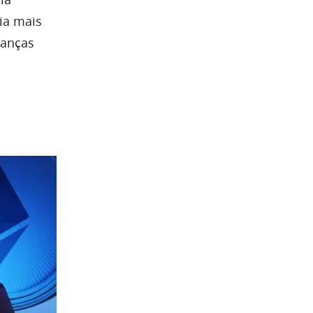
ia mais
nanças