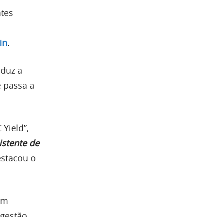
ntes
in
.
eduz a
e passa a
Yield”,
istente de
estacou o
um
 gestão