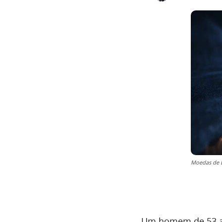
Moedas de B
Um homem de 53 ano