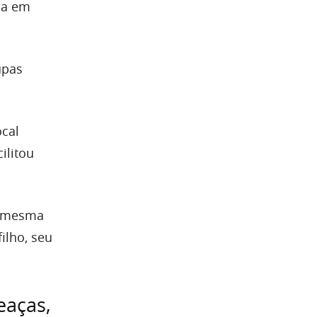
asa em
upas
ocal
ilitou
na mesma
ilho, seu
eaças,