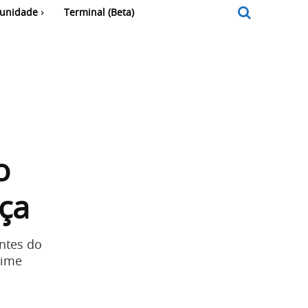
unidade
Terminal (Beta)
o
ça
antes do
rime