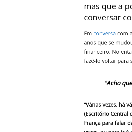
mas que a p
conversar co
Em
conversa
com a 
anos que se mudou 
financeiro. No ent
fazê-lo voltar par
“Acho que
“Várias vezes, há 
(Escritório Central
França para falar 
vezes, ou para ir 