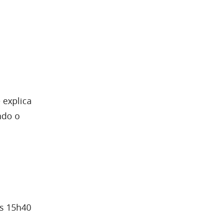
 explica
ndo o
às 15h40