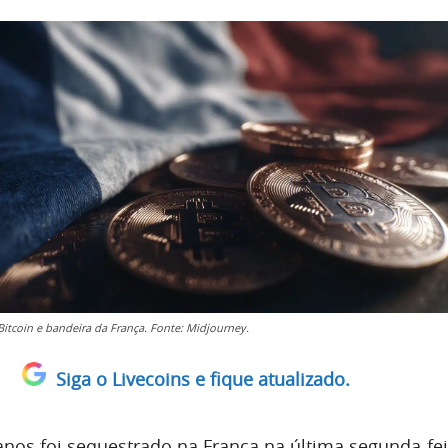
itcoin e bandeira da França. Fonte: Midjourney.
Siga o Livecoins e fique atualizado.
s foi sequestrado na França na última segunda-fei