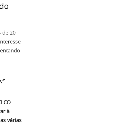
ndo
s de 20
interesse
tentando
.”
OCLCO
ar à
as várias