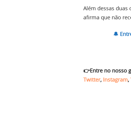
Além dessas duas oc
afirma que não re
🔔 Ent
👉Entre no nosso 
Twitter
,
Instagram
,