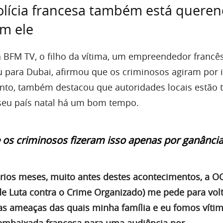
olícia francesa também está quere
m ele
BFM TV, o filho da vítima, um empreendedor francê
para Dubai, afirmou que os criminosos agiram por 
anto, também destacou que autoridades locais estão 
a seu país natal há um bom tempo.
 os criminosos fizeram isso apenas por ganância
vários meses, muito antes destes acontecimentos, a 
 de Luta contra o Crime Organizado) me pede para volt
das ameaças das quais minha família e eu fomos vítim
à embaixada francesa para uma audiência por