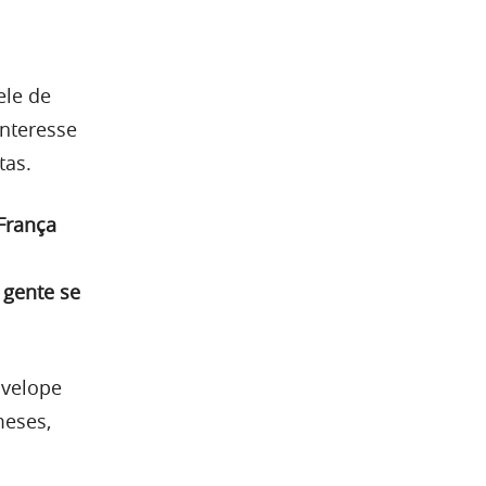
ele de
interesse
tas.
França
 gente se
nvelope
meses,