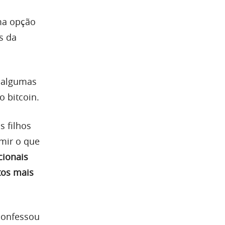
uma opção
s da
o algumas
 bitcoin.
s filhos
mir o que
cionais
tos mais
 confessou