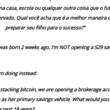
a casa, escola ou qualquer outra coisa que o fu
ervado. Qual você acha que é a melhor maneira 
preparar seu filho para o sucesso?”
as born 2 weeks ago. I’m NOT opening a 529 sa
’m doing instead:
o stacking bitcoin, we are opening a brokerage ac
ve as her primary savings vehicle. What would you
e next 18 years?…