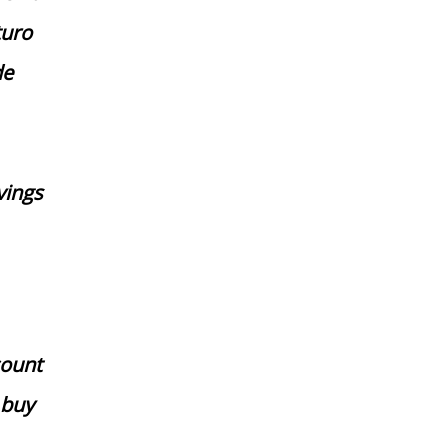
turo
de
vings
count
 buy