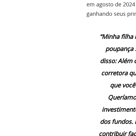
em agosto de 2024 
ganhando seus prim
“Minha filha
poupança 5
disso: Além 
corretora qu
que você
Queríamos
investimento
dos fundos. 
contribuir fa