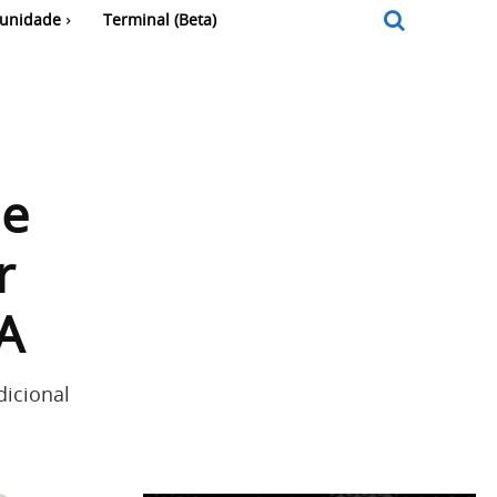
unidade
Terminal (Beta)
 e
r
A
icional