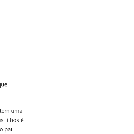
que
n tem uma
s filhos é
 o pai.