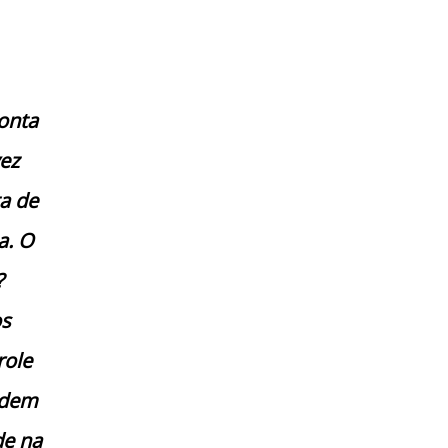
onta
ez
a de
a. O
?
os
role
odem
de na