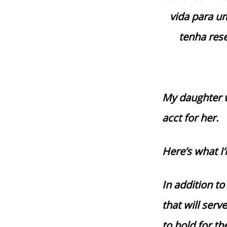
vida para um
tenha res
My daughter w
acct for her.
Here’s what I
In addition t
that will ser
to hold for th