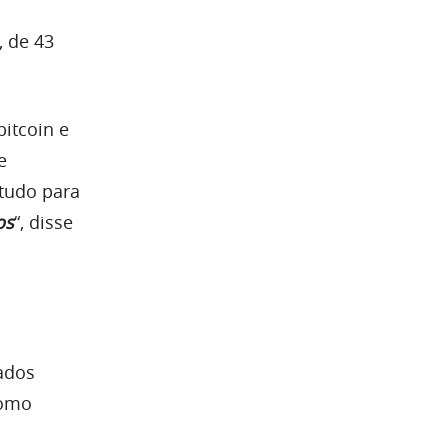
, de 43
bitcoin e
e
 tudo para
os
“, disse
ados
como