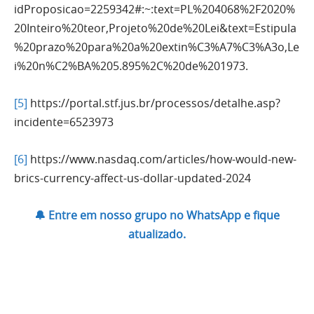
idProposicao=2259342#:~:text=PL%204068%2F2020%
20Inteiro%20teor,Projeto%20de%20Lei&text=Estipula
%20prazo%20para%20a%20extin%C3%A7%C3%A3o,Le
i%20n%C2%BA%205.895%2C%20de%201973.
[5]
https://portal.stf.jus.br/processos/detalhe.asp?
incidente=6523973
[6]
https://www.nasdaq.com/articles/how-would-new-
brics-currency-affect-us-dollar-updated-2024
🔔 Entre em nosso grupo no WhatsApp e fique
atualizado.