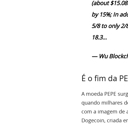
(about $15.08m
by 15%; In ad
5/8 to only 2/8
18.3…
— Wu Blockc
É o fim da P
A moeda PEPE surg
quando milhares de
com a imagem de a
Dogecoin, criada e