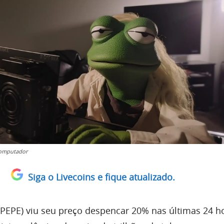
omputador
Siga o Livecoins e fique atualizado.
EPE) viu seu preço despencar 20% nas últimas 24 h