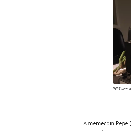
PEPE com c
A memecoin Pepe (P