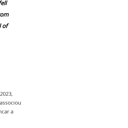
ell
from
l of
2023,
 associou
ncar a