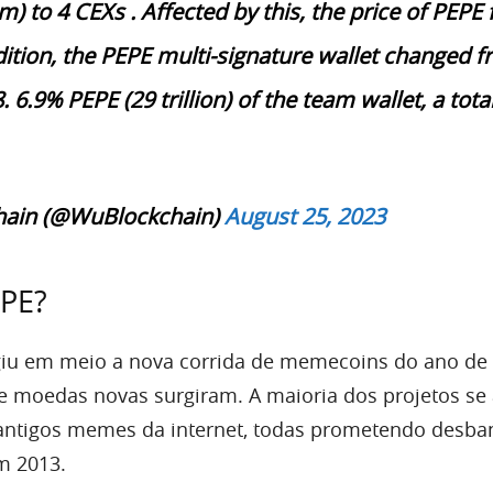
) to 4 CEXs . Affected by this, the price of PEPE f
dition, the PEPE multi-signature wallet changed 
. 6.9% PEPE (29 trillion) of the team wallet, a tota
hain (@WuBlockchain)
August 25, 2023
EPE?
iu em meio a nova corrida de memecoins do ano de 
 moedas novas surgiram. A maioria dos projetos se
ntigos memes da internet, todas prometendo desba
m 2013.