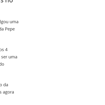
s no
ulgou uma
 da Pepe
os 4
e ser uma
do
o da
s agora