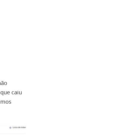
não
 que caiu
timos