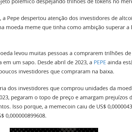
ojeto polêmico despejando trilhões de tokens no mer
 a Pepe despertou atenção dos investidores de altco
uma moeda meme que tinha como ambição superar a
 moeda levou muitas pessoas a comprarem trilhões d
a em um sapo. Desde abril de 2023, a
PEPE
ainda est
poucos investidores que compraram na baixa.
ria dos investidores que comprou unidades da moed
2023, pegaram o topo de preço e amargam prejuízos 
tos. Isso porque, a memecoin caiu de US$ 0,0000043
S$ 0,000000899608.