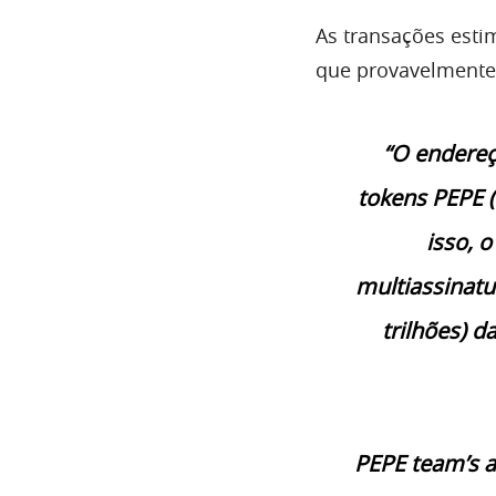
As transações esti
que provavelmente 
“O endereç
tokens PEPE (
isso, 
multiassinatu
trilhões) d
PEPE team’s a