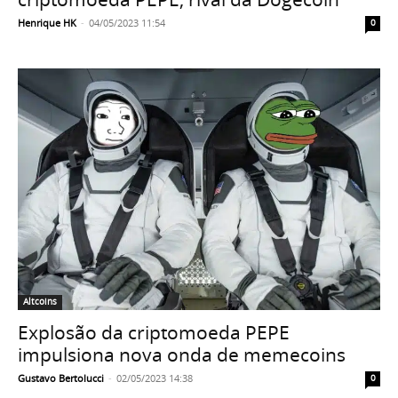
Henrique HK
-
04/05/2023 11:54
0
Altcoins
Explosão da criptomoeda PEPE
impulsiona nova onda de memecoins
Gustavo Bertolucci
-
02/05/2023 14:38
0