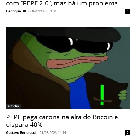
com “PEPE 2.0”, mas há um problema
Henrique HK
-
08/07/2023 13:06
0
Altcoins
PEPE pega carona na alta do Bitcoin e
dispara 40%
Gustavo Bertolucci
-
21/06/2023 14:54
0