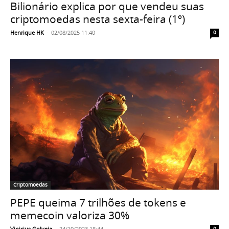
Bilionário explica por que vendeu suas
criptomoedas nesta sexta-feira (1º)
Henrique HK
-
02/08/2025 11:40
0
Criptomoedas
PEPE queima 7 trilhões de tokens e
memecoin valoriza 30%
Vinicius Golveia
-
24/10/2023 18:44
0