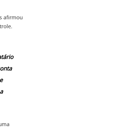
s afirmou
role.
tário
conta
e
a
 uma