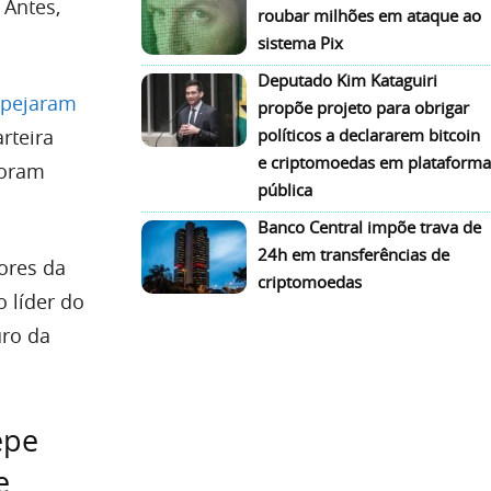
 Antes,
roubar milhões em ataque ao
sistema Pix
Deputado Kim Kataguiri
spejaram
propõe projeto para obrigar
rteira
políticos a declararem bitcoin
e criptomoedas em plataforma
foram
pública
Banco Central impõe trava de
24h em transferências de
ores da
criptomoedas
 líder do
uro da
epe
e