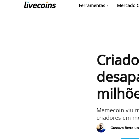
Ferramentas
Mercado C
Criado
desap
milhõ
Memecoin viu tr
criadores em m
Gustavo Bertolucc