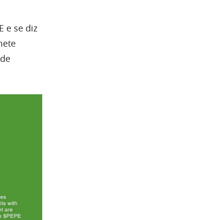
 e se diz
mete
nde