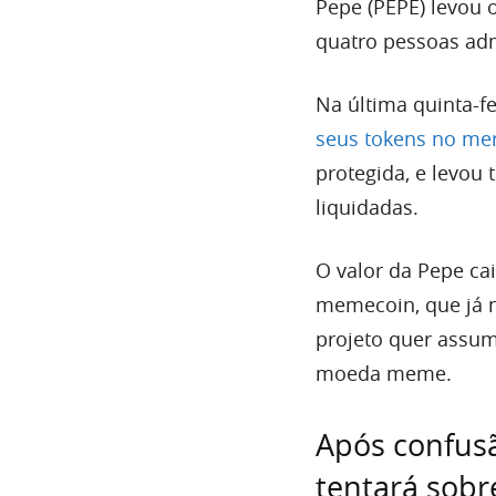
Pepe (PEPE) levou 
quatro pessoas adm
Na última quinta-fe
seus tokens no me
protegida, e levou 
liquidadas.
O valor da Pepe ca
memecoin, que já n
projeto quer assu
moeda meme.
Após confusã
tentará sobr