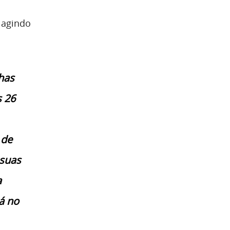
 agindo
has
s 26
 de
 suas
a
á no