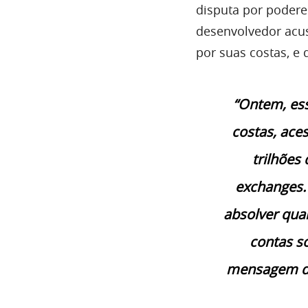
disputa por podere
desenvolvedor acu
por suas costas, e 
“Ontem, es
costas, ace
trilhões
exchanges. 
absolver qua
contas s
mensagem diz