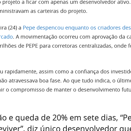
o projeto a ficar com apenas um desenvolvedor ativo.
inistravam as carteiras do projeto.
ira (24) a
Pepe despencou enquanto os criadores de
rcado
. A movimentação ocorreu com aprovação da ca
trilhões de PEPE para corretoras centralizadas, onde 
iu rapidamente, assim como a confiança dos investid
ão atravessava boa fase. Ao que tudo indica, o último
mir o compromisso de manter o desenvolvimento fut
o e queda de 20% em sete dias, “P
eviver”, diz único desenvolvedor qu