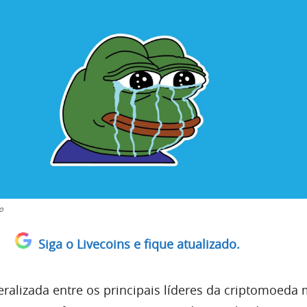
o
Siga o Livecoins e fique atualizado.
alizada entre os principais líderes da criptomoed