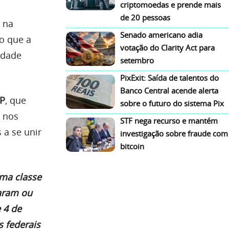
criptomoedas e prende mais
de 20 pessoas
 na
Senado americano adia
o que a
votação do Clarity Act para
idade
setembro
PixExit: Saída de talentos do
Banco Central acende alerta
LP
, que
sobre o futuro do sistema Pix
s nos
STF nega recurso e mantém
 a se unir
investigação sobre fraude com
bitcoin
uma classe
raram ou
e 4 de
s federais