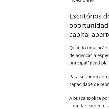
investidores.
Escritórios 
oportunidade
capital abert
Quando uma ação d
de advocacia espec
principal” (lead plain
Para ser nomeado pe
capacidade de rep
A busca explica po
simultaneamente, v