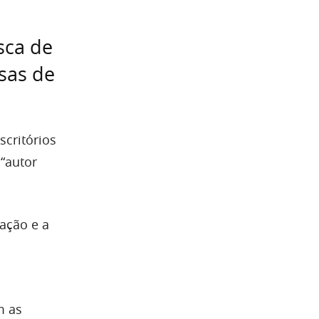
sca de
sas de
critórios
“autor
cação e a
m as