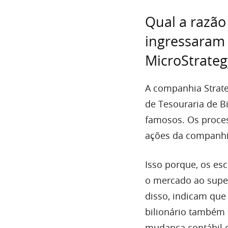
Qual a razão
ingressaram 
MicroStrateg
A companhia Stra
de Tesouraria de Bi
famosos. Os proce
ações da companhi
Isso porque, os es
o mercado ao super
disso, indicam que
bilionário também 
mudança contábil ob