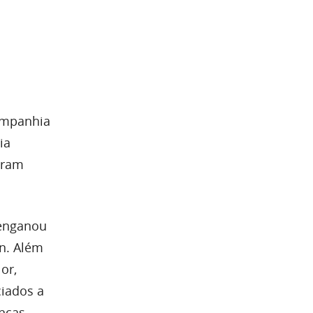
ompanhia
ia
aram
 enganou
in. Além
or,
ciados a
nças.