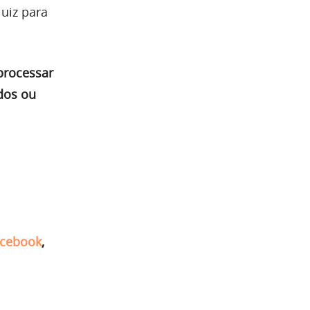
juiz para
processar
dos ou
cebook
,