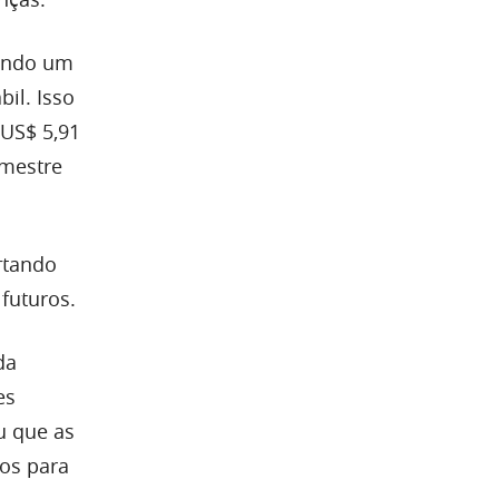
ando um
il. Isso
 US$ 5,91
imestre
ertando
futuros.
da
es
u que as
cos para