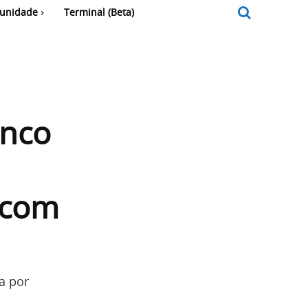
unidade
Terminal (Beta)
inco
 com
a por