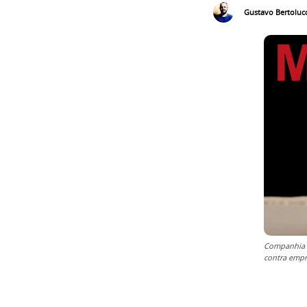
Gustavo Bertolucc
Companhia d
contra empr