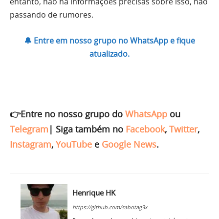
entanto, não há informações precisas sobre isso, não
passando de rumores.
🔔 Entre em nosso grupo no WhatsApp e fique
atualizado.
👉Entre no nosso grupo do
WhatsApp
ou
Telegram
|
Siga também no
Facebook
,
Twitter
,
Instagram
,
YouTube
e
Google News
.
Henrique HK
https://github.com/sabotag3x