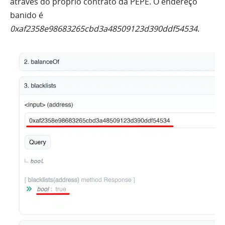
através do próprio contrato da PEPE. O endereço
banido é
0xaf2358e98683265cbd3a48509123d390ddf54534
.