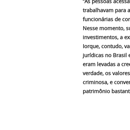
“As pessoas acessa
trabalhavam para a
funcionárias de co
Nesse momento, su
investimentos, a e
Iorque, contudo, v
jurídicas no Brasi
eram levadas a cre
verdade, os valore
criminosa, e conve
patrimônio bastan