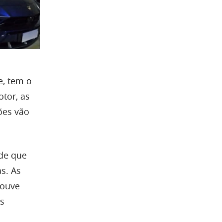
e, tem o
tor, as
ões vão
 de que
s. As
houve
as