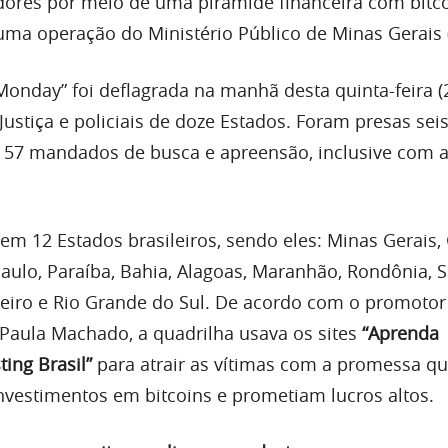
idores por meio de uma pirâmide financeira com bitco
ma operação do Ministério Público de Minas Gerais
Monday” foi deflagrada na manhã desta quinta-feira 
Justiça e policiais de doze Estados. Foram presas sei
 57 mandados de busca e apreensão, inclusive com 
em 12 Estados brasileiros, sendo eles: Minas Gerais, 
ulo, Paraíba, Bahia, Alagoas, Maranhão, Rondônia, 
aneiro e Rio Grande do Sul. De acordo com o promotor
 Paula Machado, a quadrilha usava os sites
“Aprenda
ting Brasil”
para atrair as vítimas com a promessa que
investimentos em bitcoins e prometiam lucros altos.