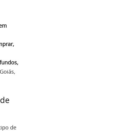
 em
mprar,
fundos,
 Goiás,
ide
tipo de