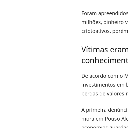
Foram apreendidos q
milhões, dinheiro 
criptoativos, poré
Vítimas eram
conheciment
De acordo com o M
investimentos em b
perdas de valores 
A primeira denúnci
mora em Pouso Aleg
economias guardada