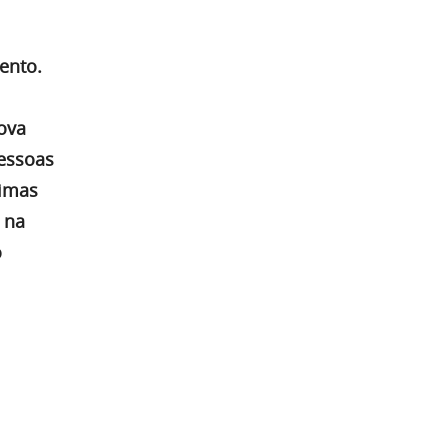
ento.
ova
pessoas
timas
 na
o