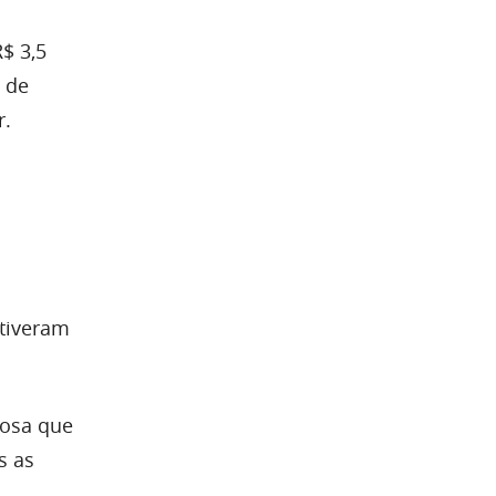
$ 3,5
 de
r.
 tiveram
dosa que
s as