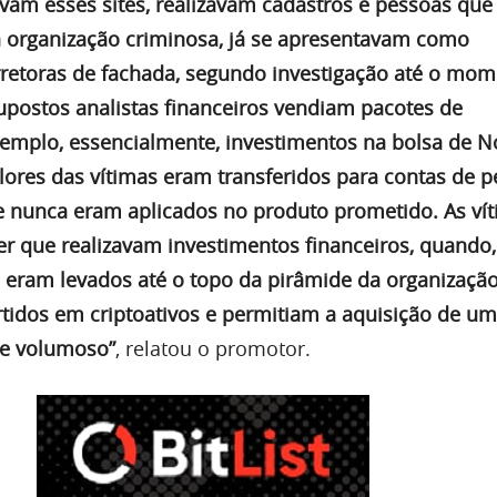
vam esses sites, realizavam cadastros e pessoas que
 organização criminosa, já se apresentavam como
rretoras de fachada, segundo investigação até o mom
postos analistas financeiros vendiam pacotes de
xemplo, essencialmente, investimentos na bolsa de N
alores das vítimas eram transferidos para contas de 
l e nunca eram aplicados no produto prometido. As ví
er que realizavam investimentos financeiros, quando,
s eram levados até o topo da pirâmide da organizaçã
rtidos em criptoativos e permitiam a aquisição de um
te volumoso”
, relatou o promotor.