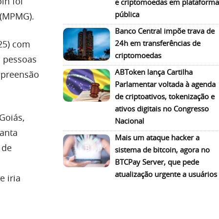
in foi
e criptomoedas em plataforma
pública
 (MPMG).
Banco Central impõe trava de
24h em transferências de
(25) com
criptomoedas
s pessoas
ABToken lança Cartilha
apreensão
Parlamentar voltada à agenda
de criptoativos, tokenização e
ativos digitais no Congresso
Goiás,
Nacional
Santa
Mais um ataque hacker a
 de
sistema de bitcoin, agora no
BTCPay Server, que pede
atualização urgente a usuários
 iria