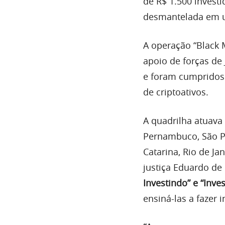
de R$ 1.500 invest
desmantelada em u
A operação “Black 
apoio de forças de 
e foram cumpridos
de criptoativos.
A quadrilha atuava 
Pernambuco, São Pa
Catarina, Rio de J
justiça Eduardo de
Investindo” e “Inves
ensiná-las a fazer 