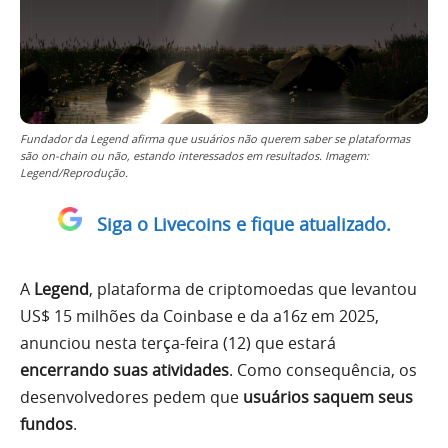
Fundador da Legend afirma que usuários não querem saber se plataformas
são on-chain ou não, estando interessados em resultados. Imagem:
Legend/Reprodução.
Siga o Livecoins e fique atualizado.
A
Legend
, plataforma de criptomoedas que levantou
US$ 15 milhões da Coinbase e da a16z em 2025,
anunciou nesta terça-feira (12) que estará
encerrando suas atividades
. Como consequência, os
desenvolvedores pedem que
usuários saquem seus
fundos
.