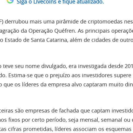
Siga o Livecoins e fique atualizado.
(PF) derrubou mais uma pirâmide de criptomoedas nest
flagração da Operação Quéfren. As principais operaçõ
 Estado de Santa Catarina, além de cidades de outr
 teve seu nome divulgado, era investigada desde 201
do. Estima-se que o prejuízo aos investidores supere
 que os líderes da empresa alvo captaram muito din
ceiras são empresas de fachada que captam investi
s fixos por certo período, seja mensal, semanal ou d
altas cifras prometidas, líderes associam os esquema