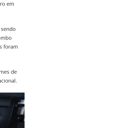
tro em
o sendo
rombo
as foram
imes de
acional.