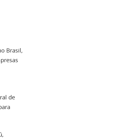
o Brasil,
mpresas
ral de
para
ú,