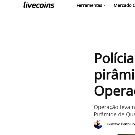
Ferramentas
Mercado C
Políci
pirâm
Opera
Operação leva 
Pirâmide de Qué
Gustavo Bertolucc