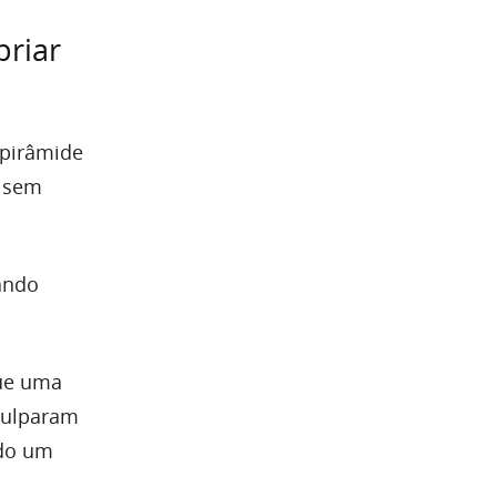
priar
 pirâmide
s sem
ando
que uma
 culparam
ndo um