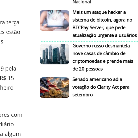
Nacional
Mais um ataque hacker a
sistema de bitcoin, agora no
a terça-
BTCPay Server, que pede
es estão
atualização urgente a usuários
os
Governo russo desmantela
nove casas de câmbio de
criptomoedas e prende mais
9 pela
de 20 pessoas
 R$ 15
Senado americano adia
heiro
votação do Clarity Act para
setembro
dores com
iário.
s a algum