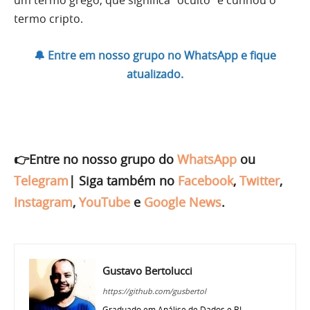
termo cripto.
🔔 Entre em nosso grupo no WhatsApp e fique
atualizado.
👉Entre no nosso grupo do
WhatsApp
ou
Telegram
|
Siga também no
Facebook
,
Twitter
,
Instagram
,
YouTube
e
Google News
.
Gustavo Bertolucci
https://github.com/gusbertol
Graduado em Análise de Dados e BI,