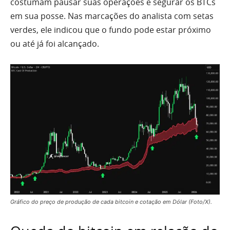
costumam pausar suas operações e segurar os BTCs
em sua posse. Nas marcações do analista com setas
verdes, ele indicou que o fundo pode estar próximo
ou até já foi alcançado.
Gráfico do preço de produção de cada bitcoin e cotação em Dólar (Foto/X).