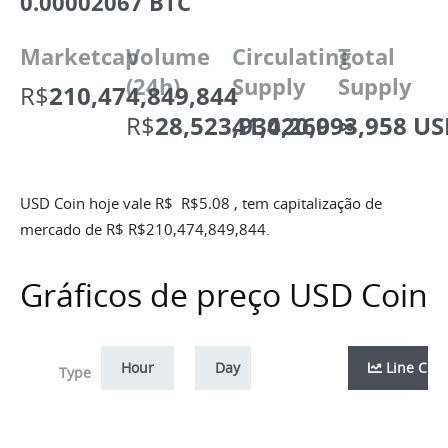
0.00002067 BTC
Marketcap
Volume
Circulating
Total
(24h)
Supply
Supply
R$
210,474,849,844
R$
28,523,930,260
41,420,993,958 U
∞
USD Coin hoje vale R$
R$
5.08
, tem capitalização de
mercado de R$
R$
210,474,849,844
.
Gráficos de preço USD Coin
Hour
Day
Week
Line Cha
Month
Zoom
Type