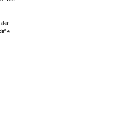
sler
de”
e