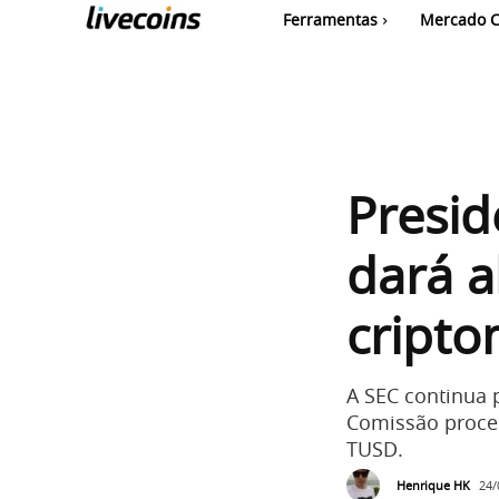
Ferramentas
Mercado C
Presid
dará a
cript
A SEC continua 
Comissão proces
TUSD.
Henrique HK
24/