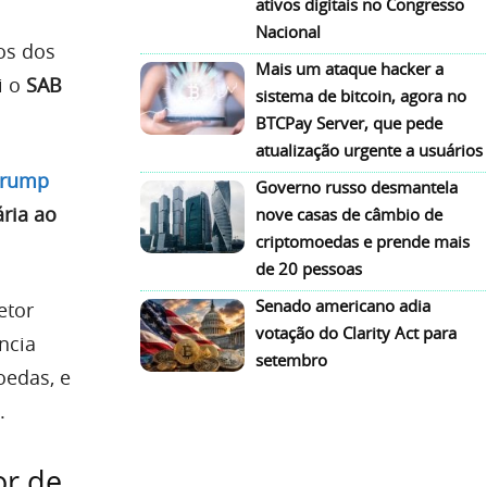
ativos digitais no Congresso
Nacional
os dos
Mais um ataque hacker a
i o
SAB
sistema de bitcoin, agora no
BTCPay Server, que pede
atualização urgente a usuários
Trump
Governo russo desmantela
ria ao
nove casas de câmbio de
criptomoedas e prende mais
de 20 pessoas
Senado americano adia
etor
votação do Clarity Act para
ncia
setembro
oedas, e
.
or de