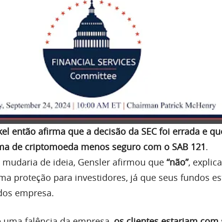
kel então afirma que a decisão da SEC foi errada e qu
ema de criptomoeda menos seguro com o SAB 121
.
 mudaria de ideia, Gensler afirmou que
“não”
, expli
uma proteção para investidores, já que seus fundos e
dos empresa.
e uma falência da empresa,
os clientes estariam com