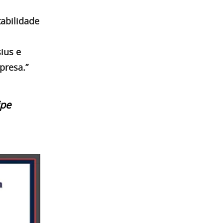
abilidade
ius e
presa.”
ipe