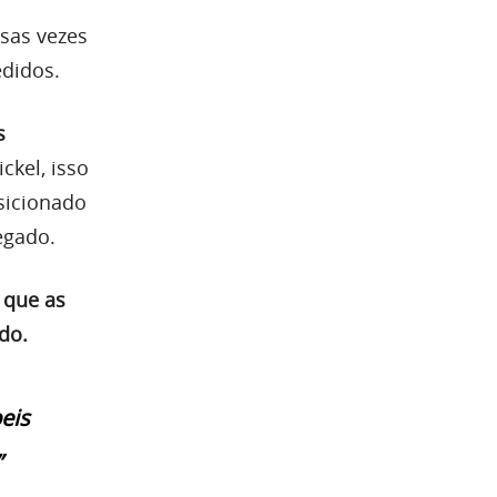
rsas vezes
didos.
s
ickel, isso
osicionado
egado.
 que as
do.
eis
”