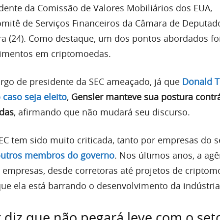
idente da Comissão de Valores Mobiliários dos EUA,
mitê de Serviços Financeiros da Câmara de Deputad
ira (24). Como destaque, um dos pontos abordados fo
stimentos em criptomoedas.
go de presidente da SEC ameaçado, já que
Donald 
caso seja eleito
,
Gensler manteve sua postura contrá
edas
, afirmando que não mudará seu discurso.
EC tem sido muito criticada, tanto por empresas do s
outros membros do governo
. Nos últimos anos, a agê
 empresas, desde corretoras até projetos de criptom
ue ela está barrando o desenvolvimento da indústria
 diz que não pegará leve com o set