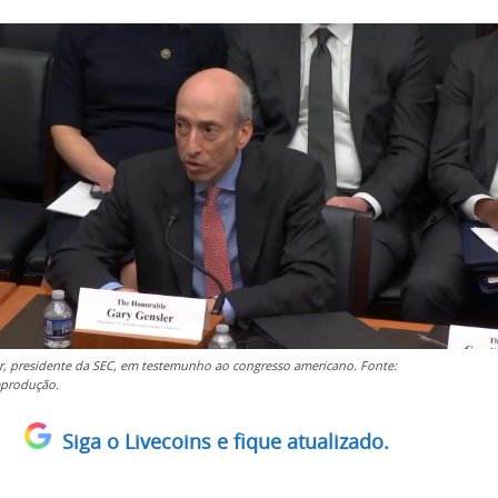
r, presidente da SEC, em testemunho ao congresso americano. Fonte:
produção.
Siga o Livecoins e fique atualizado.