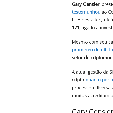
Gary Gensler
, pres
testemunhou
ao Co
EUA nesta terça-fe
121
, ligado a inve
Mesmo com seu car
prometeu demiti-lo 
setor de criptomo
A atual gestão da S
cripto
quanto por 
processou diversas
muitos acreditam q
Gary Gensler