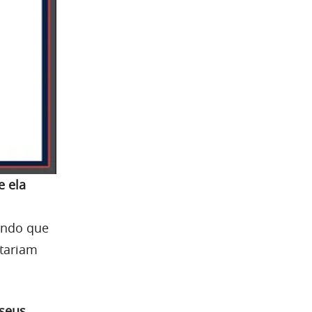
e ela
cando que
stariam
 seus