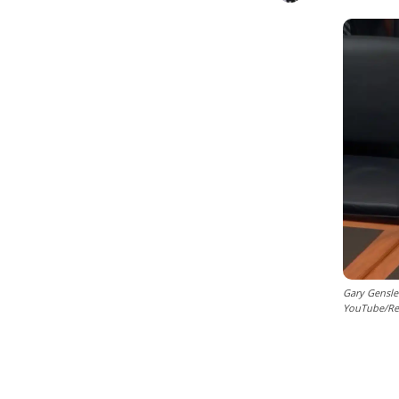
Gary Gensle
YouTube/Re