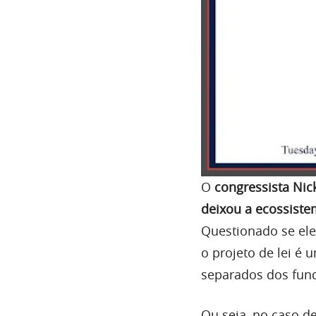
O
congressista Nic
deixou a ecossist
Questionado se ele
o projeto de lei é 
separados dos fun
Ou seja, no caso d