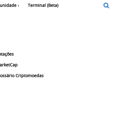
unidade
Terminal (Beta)
otações
arketCap
lossário Criptomoedas