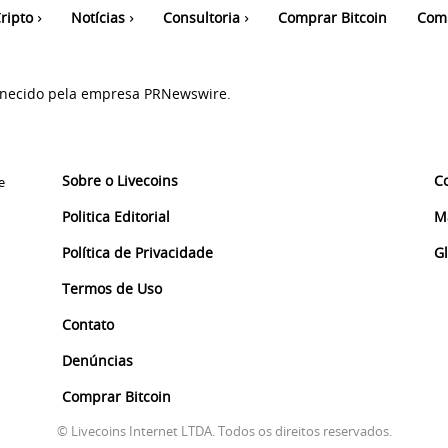
ripto
Notícias
Consultoria
Comprar Bitcoin
Com
ornecido pela empresa PRNewswire.
Sobre o Livecoins
C
e
Politica Editorial
M
Política de Privacidade
G
Termos de Uso
Contato
Denúncias
Comprar Bitcoin
© Livecoins Internet LTDA. Todos os direitos reservados.