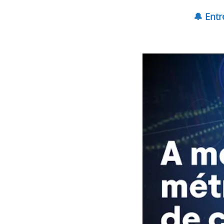
🔔 Ent