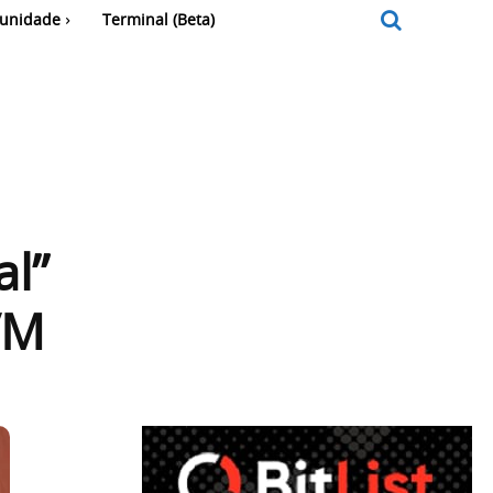
unidade
Terminal (Beta)
al”
VM