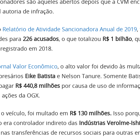
ionadores são aqueles abertos depois que a CVM en
l autoria de infração.
o
Relatório de Atividade Sancionadora Anual de 2019
,
des para
226 acusados
, o que totalizou
R$ 1 bilhão
, q
 registrado em 2018.
ornal Valor Econômico
, o alto valor foi devido às mult
presários
Eike Batista
e Nelson Tanure. Somente Batis
 pagar
R$ 440,8 milhões
por causa de uso de informa
s ações da OGX.
 o veículo, foi multado em
R$ 130 milhões.
Isso porq
 era controlador indireto das
Indústrias Verolme-Ishi
 nas transferências de recursos sociais para outras 