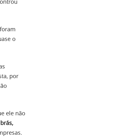
controu
 foram
uase o
as
ta, por
ção
ue ele não
brás,
empresas.