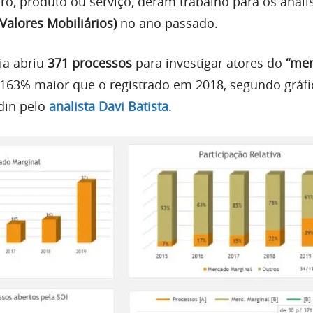
iro, produto ou serviço, deram trabalho para os anali
alores Mobiliários)
no ano passado.
ia abriu
371 processos
para investigar atores do
“me
163% maior que o registrado em 2018, segundo gráfi
din pelo
analista Davi Batista
.