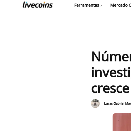
Ferramentas
Mercado C
Númer
invest
cresc
Lucas Gabriel Mar