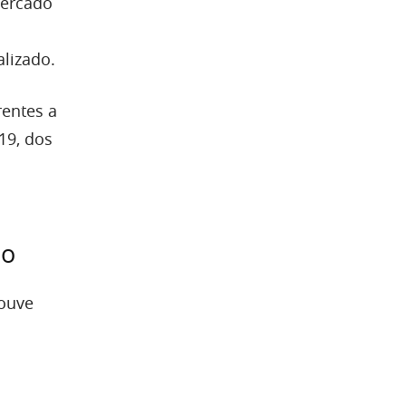
mercado
lizado.
rentes a
19, dos
ão
ouve