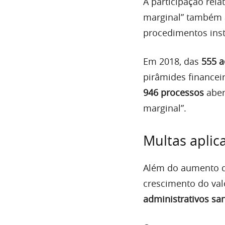
A participação rela
marginal” também 
procedimentos inst
Em 2018, das
555 a
pirâmides financei
946 processos
aber
marginal”.
Multas aplic
Além do aumento d
crescimento do va
administrativos sa