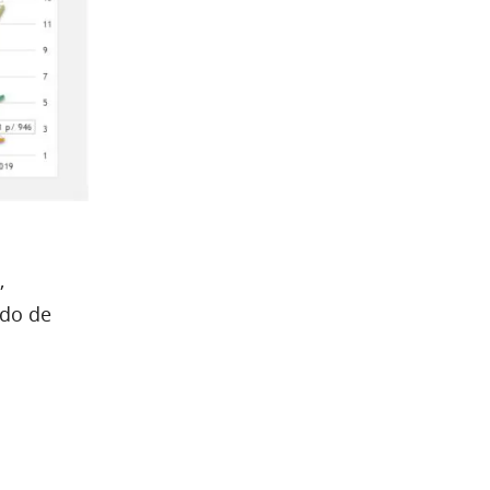
,
ido de