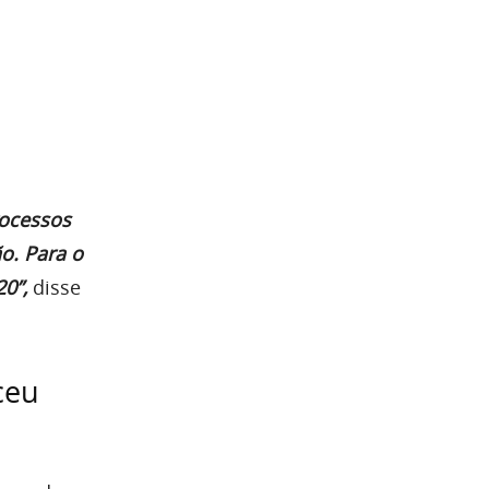
rocessos
o. Para o
20”,
disse
ceu