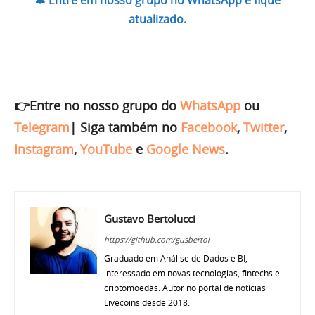
🔔 Entre em nosso grupo no WhatsApp e fique
atualizado.
👉Entre no nosso grupo do
WhatsApp
ou
Telegram
|
Siga também no
Facebook
,
Twitter
,
Instagram
,
YouTube
e
Google News
.
Gustavo Bertolucci
https://github.com/gusbertol
Graduado em Análise de Dados e BI,
interessado em novas tecnologias, fintechs e
criptomoedas. Autor no portal de notícias
Livecoins desde 2018.