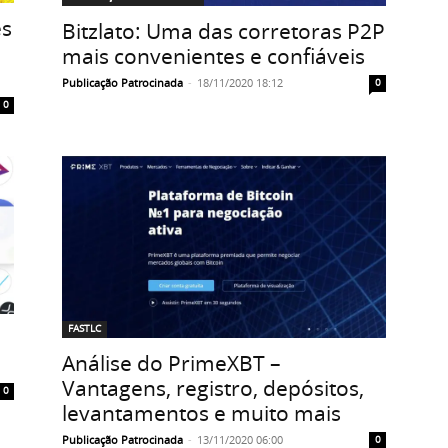
es
Bitzlato: Uma das corretoras P2P
mais convenientes e confiáveis
Publicação Patrocinada
-
18/11/2020 18:12
0
0
FASTLC
Análise do PrimeXBT –
Vantagens, registro, depósitos,
0
levantamentos e muito mais
Publicação Patrocinada
-
13/11/2020 06:00
0