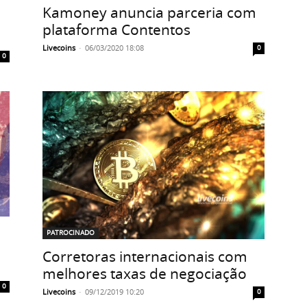
Kamoney anuncia parceria com
plataforma Contentos
Livecoins
-
06/03/2020 18:08
0
0
PATROCINADO
Corretoras internacionais com
melhores taxas de negociação
0
Livecoins
-
09/12/2019 10:20
0