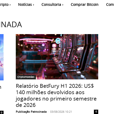
ripto
Notícias
Consultoria
Comprar Bitcoin
Com
INADA
Criptomoedas
Relatório BetFury H1 2026: US$
m
140 milhões devolvidos aos
jogadores no primeiro semestre
de 2026
Publicação Patrocinada
-
03/08/2026 10:21
0
0