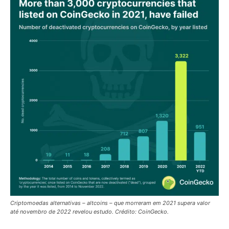
Criptomoedas alternativas – altcoins – que morreram em 2021 supera valor
até novembro de 2022 revelou estudo. Crédito: CoinGecko.