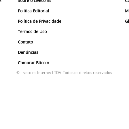
Sobre o Livecoins
C
e
Politica Editorial
M
Política de Privacidade
G
Termos de Uso
Contato
Denúncias
Comprar Bitcoin
© Livecoins Internet LTDA. Todos os direitos reservados.