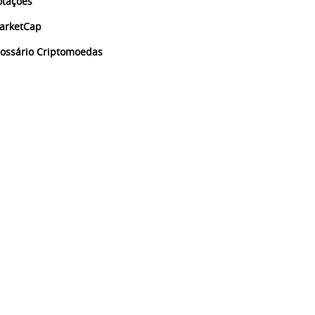
otações
arketCap
lossário Criptomoedas