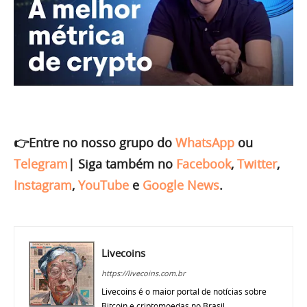
👉Entre no nosso grupo do
WhatsApp
ou
Telegram
|
Siga também no
Facebook
,
Twitter
,
Instagram
,
YouTube
e
Google News
.
Livecoins
https://livecoins.com.br
Livecoins é o maior portal de notícias sobre
Bitcoin e criptomoedas no Brasil.