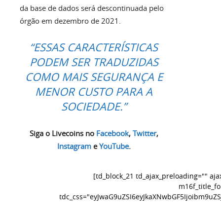
da base de dados será descontinuada pelo
órgão em dezembro de 2021.
“ESSAS CARACTERÍSTICAS
PODEM SER TRADUZIDAS
COMO MAIS SEGURANÇA E
MENOR CUSTO PARA A
SOCIEDADE.”
Siga o Livecoins no
Facebook
,
Twitter
,
Instagram
e
YouTube
.
[td_block_21 td_ajax_preloading="" aj
m16f_title_f
tdc_css="eyJwaG9uZSI6eyJkaXNwbGF5Ijoibm9uZ