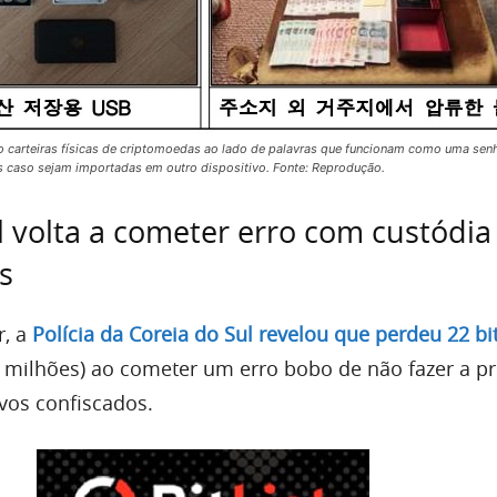
o carteiras físicas de criptomoedas ao lado de palavras que funcionam como uma sen
s caso sejam importadas em outro dispositivo. Fonte: Reprodução.
l volta a cometer erro com custódia
s
r, a
Polícia da Coreia do Sul revelou que perdeu 22 bi
6 milhões) ao cometer um erro bobo de não fazer a pr
ivos confiscados.