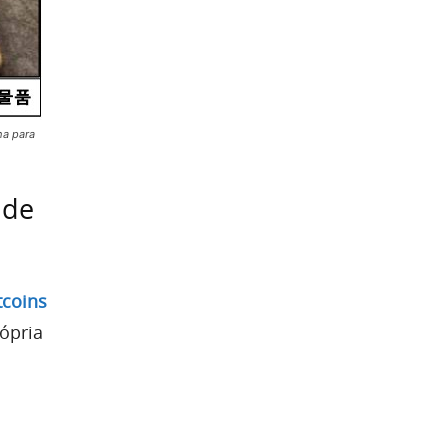
ha para
 de
tcoins
ópria