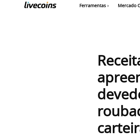
Ferramentas
Mercado C
Receit
apree
devedo
roubad
cartei