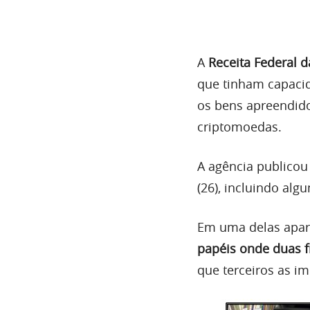
A
Receita Federal d
que tinham capaci
os bens apreendido
criptomoedas.
A agência publicou
(26), incluindo alg
Em uma delas ap
papéis onde duas f
que terceiros as i