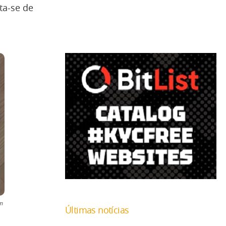
ta-se de
m
Últimas notícias