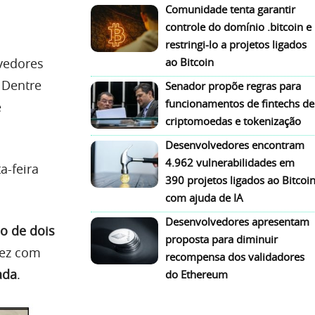
Comunidade tenta garantir
controle do domínio .bitcoin e
restringi-lo a projetos ligados
ao Bitcoin
vedores
 Dentre
Senador propõe regras para
funcionamentos de fintechs de
e
criptomoedas e tokenização
Desenvolvedores encontram
4.962 vulnerabilidades em
a-feira
390 projetos ligados ao Bitcoi
com ajuda de IA
Desenvolvedores apresentam
do de dois
proposta para diminuir
 fez com
recompensa dos validadores
ada
.
do Ethereum