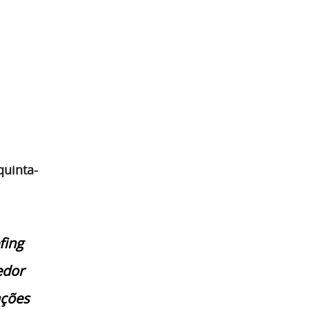
quinta-
fing
edor
ações