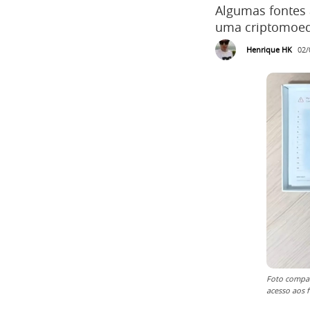
Algumas fontes 
uma criptomoeda
Henrique HK
02/
Foto compar
acesso aos 