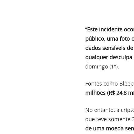
“Este incidente oco
público, uma foto 
dados sensíveis de 
qualquer desculpa 
domingo (1º).
Fontes como Blee
milhões (R$ 24,8 m
No entanto, a crip
que teve somente 3
de uma moeda sem l