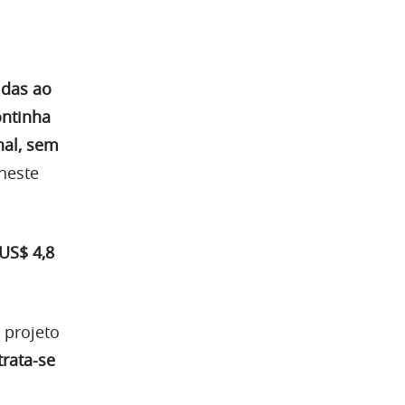
idas ao
ontinha
nal, sem
neste
US$ 4,8
 projeto
trata-se