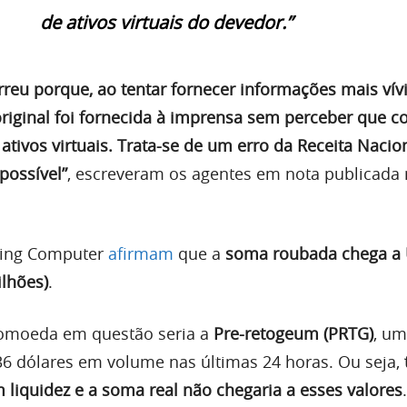
de ativos virtuais do devedor.”
rreu porque, ao tentar fornecer informações mais vív
original foi fornecida à imprensa sem perceber que c
ativos virtuais. Trata-se de um erro da Receita Nacio
possível”
, escreveram os agentes em nota publicada 
ping Computer
afirmam
que a
soma roubada chega a 
ilhões)
.
tomoeda em questão seria a
Pre-retogeum (PRTG)
, um
6 dólares em volume nas últimas 24 horas. Ou seja,
iquidez e a soma real não chegaria a esses valores
.