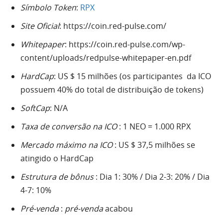
Símbolo Token
:
RPX
Site Oficial
: https://coin.red-pulse.com/
Whitepaper
: https://coin.red-pulse.com/wp-
content/uploads/redpulse-whitepaper-en.pdf
HardCap
: US $ 15 milhões (os participantes da ICO
possuem 40% do total de distribuição de tokens)
SoftCap
: N/A
Taxa de conversão na ICO
: 1 NEO = 1.000 RPX
Mercado máximo na ICO
: US $ 37,5 milhões se
atingido o HardCap
Estrutura de bônus
: Dia 1: 30% / Dia 2-3: 20% / Dia
4-7: 10%
Pré-venda
:
pré-venda
acabou