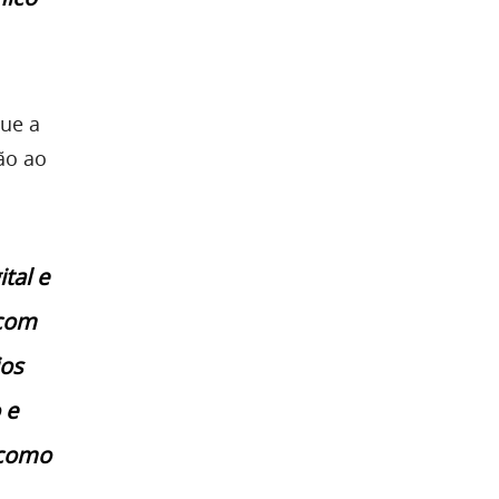
que a
ão ao
tal e
 com
jos
 e
 como