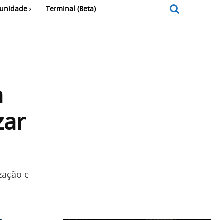
unidade
Terminal (Beta)
a
zar
zação e