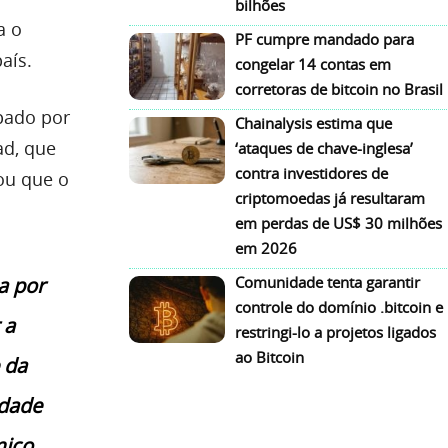
bilhões
a o
PF cumpre mandado para
aís.
congelar 14 contas em
corretoras de bitcoin no Brasil
pado por
Chainalysis estima que
ad, que
‘ataques de chave-inglesa’
contra investidores de
ou que o
criptomoedas já resultaram
em perdas de US$ 30 milhões
em 2026
a por
Comunidade tenta garantir
controle do domínio .bitcoin e
 a
restringi-lo a projetos ligados
ao Bitcoin
 da
edade
mico