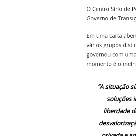
O Centro Sírio de 
Governo de Transiçã
Em uma carta aber
vários grupos disti
governou com uma 
momento é o melhor
“A situação s
soluções i
liberdade d
desvalorizaç
privada e a