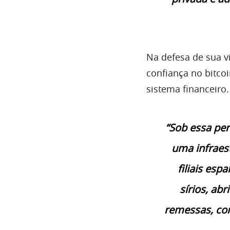
Na defesa de sua v
confiança no bitco
sistema financeiro.
“Sob essa per
uma infraest
filiais esp
sírios, ab
remessas, con