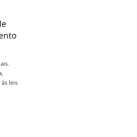
de
mento
ais.
a,
às leis