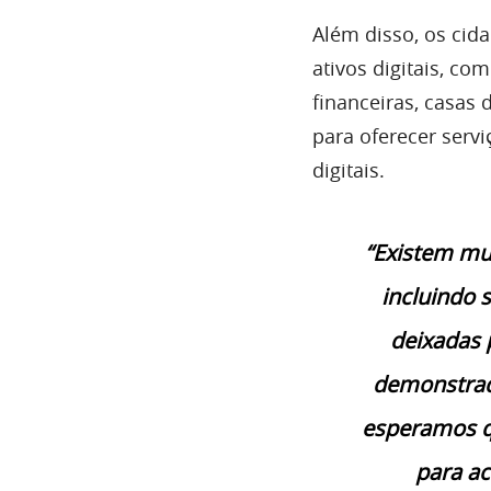
Além disso, os cida
ativos digitais, com
financeiras, casas
para oferecer servi
digitais.
“Existem mui
incluindo 
deixadas 
demonstrad
esperamos q
para a