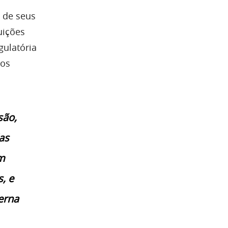
l de seus
tuições
gulatória
vos
são,
as
em
, e
erna