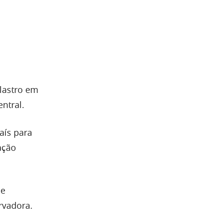
 lastro em
ntral.
aís para
ação
de
rvadora.