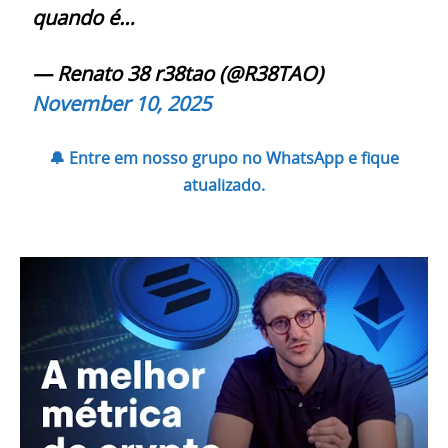
quando é…
— Renato 38 r38tao (@R38TAO)
November 10, 2025
🔔 Entre em nosso grupo no WhatsApp e fique
atualizado.