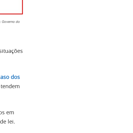
: Governo do
situações
caso dos
s tendem
vos em
e lei.