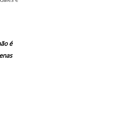
não é
penas