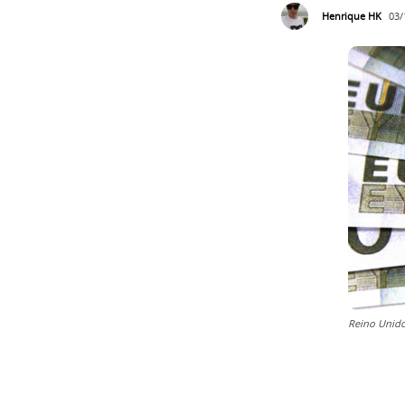
Henrique HK
03/
Reino Unido