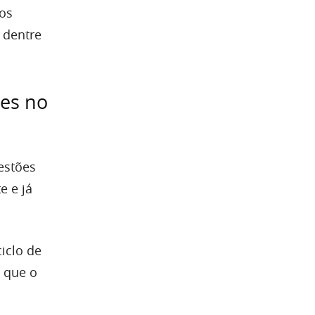
os
 dentre
res no
estões
e e já
iclo de
 que o