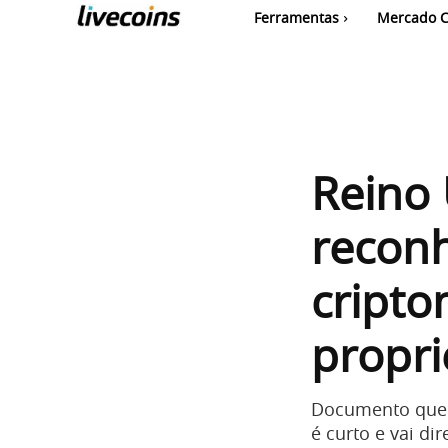
Ferramentas
Mercado C
Reino 
reconh
cript
propr
Documento que 
é curto e vai di