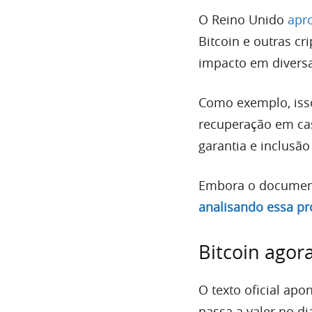
O Reino Unido
apr
Bitcoin e outras 
impacto em diversa
Como exemplo, isso
recuperação em ca
garantia e inclusã
Embora o documento
analisando essa p
Bitcoin agor
O texto oficial ap
passa a valer no di