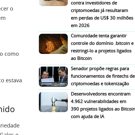
contra investidores de
ecer o
criptomoedas já resultaram
tem
em perdas de US$ 30 milhões
em 2026
Comunidade tenta garantir
controle do domínio .bitcoin e
restringi-lo a projetos ligados
so como
ao Bitcoin
Senador propõe regras para
funcionamentos de fintechs de
co estava
criptomoedas e tokenização
Desenvolvedores encontram
4.962 vulnerabilidades em
nido
390 projetos ligados ao Bitcoi
com ajuda de IA
priedade
 Gales e