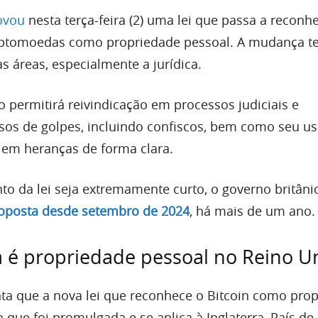
ovou
nesta terça-feira (2) uma lei que passa a reconh
criptomoedas como propriedade pessoal. A mudança 
s áreas, especialmente a jurídica.
 permitirá reivindicação em processos judiciais e
sos de golpes, incluindo confiscos, bem como seu u
o em heranças de forma clara.
 da lei seja extremamente curto, o governo britâni
roposta desde setembro de 2024
, há mais de um ano.
a é propriedade pessoal no Reino U
onta que a nova lei que reconhece o Bitcoin como pro
a que foi promulgada e se aplica à Inglaterra, País de