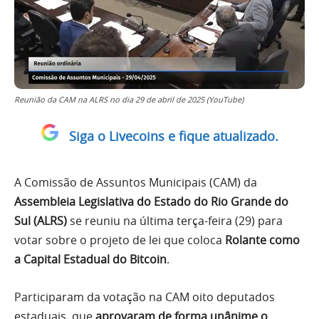
Reunião da CAM na ALRS no dia 29 de abril de 2025 (YouTube)
Siga o Livecoins e fique atualizado.
A Comissão de Assuntos Municipais (CAM) da
Assembleia Legislativa do Estado do Rio Grande do
Sul (ALRS)
se reuniu na última terça-feira (29) para
votar sobre o projeto de lei que coloca
Rolante como
a Capital Estadual do Bitcoin
.
Participaram da votação na CAM oito deputados
estaduais, que
aprovaram de forma unânime o