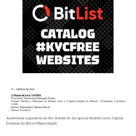
Assembleia Legislativa do Rio Grande do Sul aprova Rolante como Capital
Estadual do Bitcoin/Reprodução.