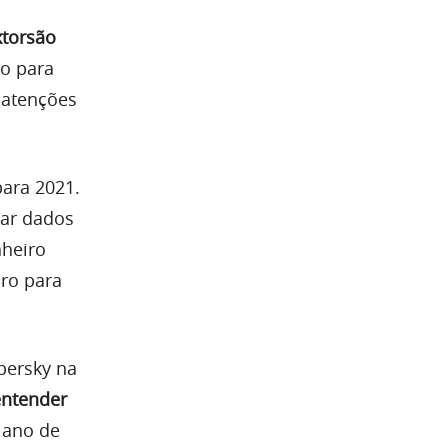
xtorsão
o para
 atenções
para 2021.
rar dados
nheiro
iro para
persky na
entender
 ano de