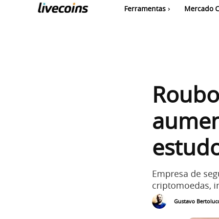
Ferramentas
Mercado C
Roubo 
aumen
estud
Empresa de segu
criptomoedas, i
Gustavo Bertolucc