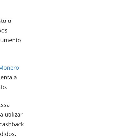
sto o
pos
 aumento
Monero
menta a
io.
 Essa
 utilizar
cashback
ndidos.