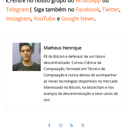
👉Entre no nosso grupo do
WhatsApp
ou
Telegram
|
Siga também no
Facebook
,
Twitter
,
Instagram
,
YouTube
e
Google News
.
Matheus Henrique
Fã do Bitcoin e defensor de um futuro
descentralizado. Cursou Ciência da
Computação, formado em Técnico de
Computação e nunca deixou de acompanhar
as novas tecnologias disponíveis no mercado.
Interessado no Bitcoin, na blockchain e nos
avanços da descentralização e seus casos de
uso.