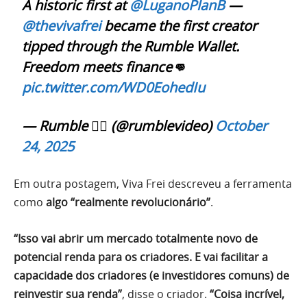
A historic first at
@LuganoPlanB
—
@thevivafrei
became the first creator
tipped through the Rumble Wallet.
Freedom meets finance👊
pic.twitter.com/WD0EohedIu
— Rumble 🏴‍☠️ (@rumblevideo)
October
24, 2025
Em outra postagem, Viva Frei descreveu a ferramenta
como
algo “realmente revolucionário”
.
“Isso vai abrir um mercado totalmente novo de
potencial renda para os criadores. E vai facilitar a
capacidade dos criadores (e investidores comuns) de
reinvestir sua renda”
, disse o criador.
“Coisa incrível,