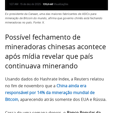
Ex-presidente da Canaan, uma das maiores fabricantes de ASICs para
mineração de Bitcoin do mundo, afirma que governo chinês está fechando
mineradoras no país. Fonte: X.
Possível fechamento de
mineradoras chinesas acontece
após mídia revelar que país
continuava minerando
Usando dados do Hashrate Index, a Reuters relatou
no fim de novembro que a
China ainda era
responsável por 14% da mineração mundial de
Bitcoin
, aparecendo atrás somente dos EUA e Rússia.
Cerca de uma semana depois, o
Banco Popular da