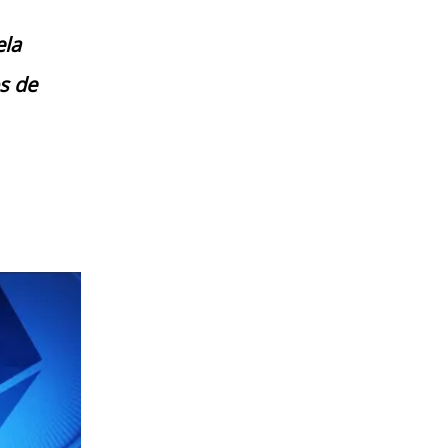
ela
s de