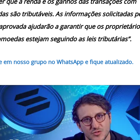
r que a renda e os ganhos das transações com
as são tributáveis. As informações solicitadas p
provada ajudarão a garantir que os proprietário
omoedas estejam seguindo as leis tributárias”.
re em nosso grupo no WhatsApp e fique atualizado.