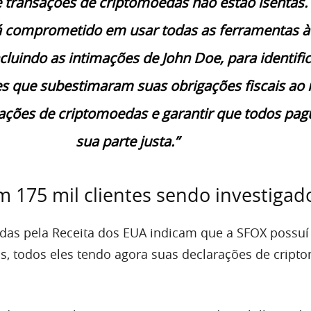
 transações de criptomoedas não estão isentas.
á comprometido em usar todas as ferramentas à
ncluindo as intimações de John Doe, para identific
es que subestimaram suas obrigações fiscais ao
sações de criptomoedas e garantir que todos pa
sua parte justa.”
m 175 mil clientes sendo investigad
das pela Receita dos EUA indicam que a SFOX possuí
os, todos eles tendo agora suas declarações de crip