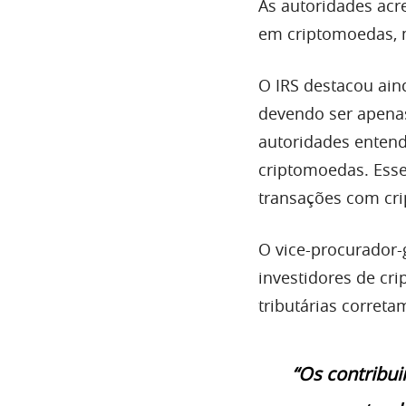
As autoridades acr
em criptomoedas, m
O IRS destacou aind
devendo ser apenas
autoridades entend
criptomoedas. Esse
transações com cri
O vice-procurador-
investidores de cr
tributárias correta
“Os contribu