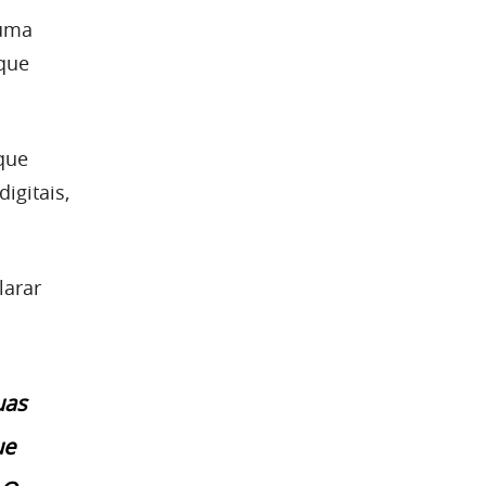
 uma
 que
que
igitais,
larar
uas
ue