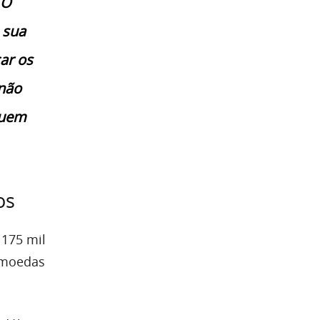
 O
 sua
ar os
 não
guem
os
 175 mil
tomoedas