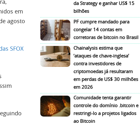
ra,
da Strategy e ganhar US$ 15
Unidos em
bilhões
sde agosto
PF cumpre mandado para
congelar 14 contas em
corretoras de bitcoin no Brasil
edas SFOX
Chainalysis estima que
‘ataques de chave-inglesa’
contra investidores de
criptomoedas já resultaram
s
em perdas de US$ 30 milhões
assim
em 2026
Comunidade tenta garantir
controle do domínio .bitcoin e
seguindo
restringi-lo a projetos ligados
ao Bitcoin