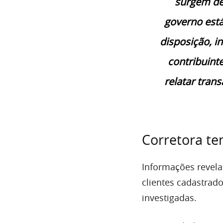
surgem de
governo est
disposição, i
contribuint
relatar tran
Corretora te
Informações revela
clientes cadastrad
investigadas.