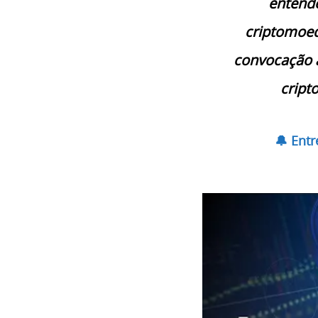
entende
criptomoed
convocação a
cript
🔔 Ent