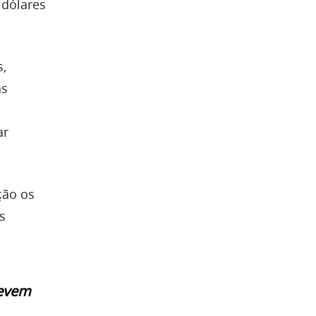
 dólares
s,
as
ar
ção os
s
devem