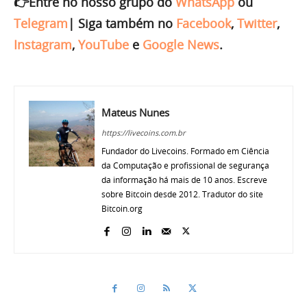
👉Entre no nosso grupo do
WhatsApp
ou
Telegram
|
Siga também no
Facebook
,
Twitter
,
Instagram
,
YouTube
e
Google News
.
Mateus Nunes
https://livecoins.com.br
Fundador do Livecoins. Formado em Ciência
da Computação e profissional de segurança
da informação há mais de 10 anos. Escreve
sobre Bitcoin desde 2012. Tradutor do site
Bitcoin.org