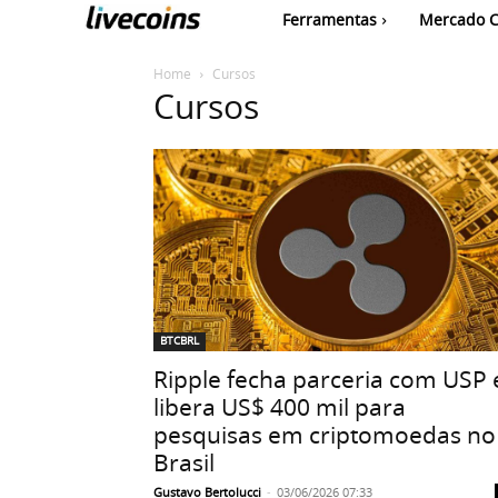
Ferramentas
Mercado C
Home
Cursos
Cursos
BTCBRL
Ripple fecha parceria com USP 
libera US$ 400 mil para
pesquisas em criptomoedas no
Brasil
Gustavo Bertolucci
-
03/06/2026 07:33