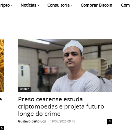
ripto
Notícias
Consultoria
Comprar Bitcoin
Com
Bitcoin
e
Preso cearense estuda
criptomoedas e projeta futuro
longe do crime
Gustavo Bertolucci
-
19/05/2026 09:46
0
0