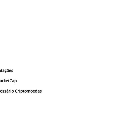
otações
arketCap
lossário Criptomoedas