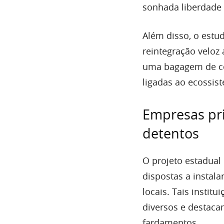
sonhada liberdade d
Além disso, o estud
reintegração veloz
uma bagagem de co
ligadas ao ecossis
Empresas pri
detentos
O projeto estadual
dispostas a instala
locais. Tais insti
diversos e destaca
fardamentos.