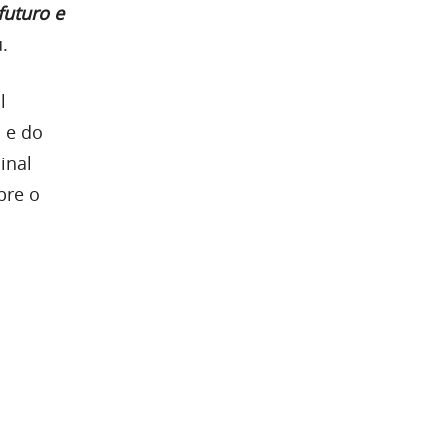
futuro e
u.
l
 e do
inal
bre o