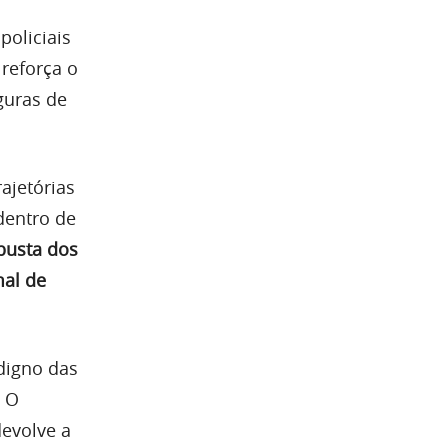
policiais
 reforça o
guras de
ajetórias
dentro de
busta dos
mal de
digno das
. O
devolve a