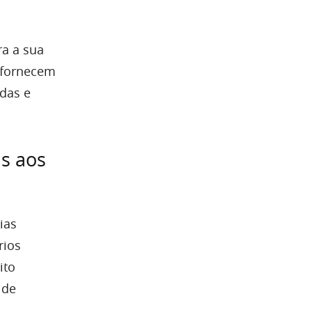
ra a sua
s fornecem
das e
s aos
ias
rios
ito
 de