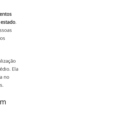
tentos
 estado
.
essoas
ios
alização
dio. Ela
a no
s.
em