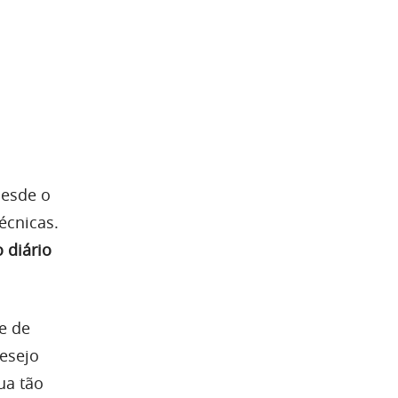
desde o
écnicas.
 diário
e de
desejo
ua tão