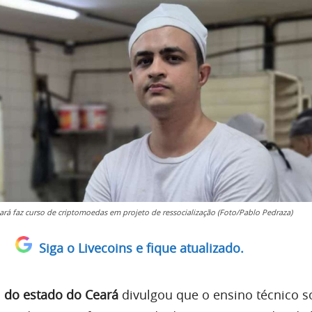
ará faz curso de criptomoedas em projeto de ressocialização (Foto/Pablo Pedraza)
Siga o Livecoins e fique atualizado.
l do estado do Ceará
divulgou que o ensino técnico s