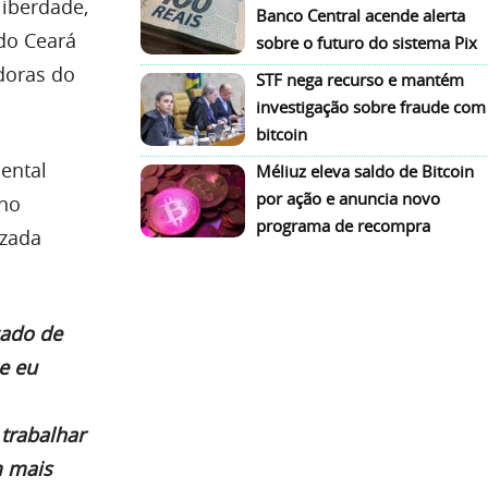
liberdade,
Banco Central acende alerta
 do Ceará
sobre o futuro do sistema Pix
doras do
STF nega recurso e mantém
investigação sobre fraude com
bitcoin
ental
Méliuz eleva saldo de Bitcoin
por ação e anuncia novo
rno
programa de recompra
izada
cado de
e eu
trabalhar
m mais