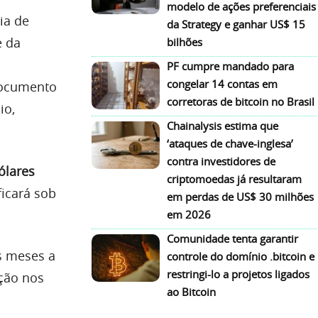
modelo de ações preferenciais
ia de
da Strategy e ganhar US$ 15
e da
bilhões
a
PF cumpre mandado para
congelar 14 contas em
documento
corretoras de bitcoin no Brasil
io,
Chainalysis estima que
‘ataques de chave-inglesa’
contra investidores de
ólares
criptomoedas já resultaram
ficará sob
em perdas de US$ 30 milhões
em 2026
Comunidade tenta garantir
is meses a
controle do domínio .bitcoin e
restringi-lo a projetos ligados
ção nos
ao Bitcoin