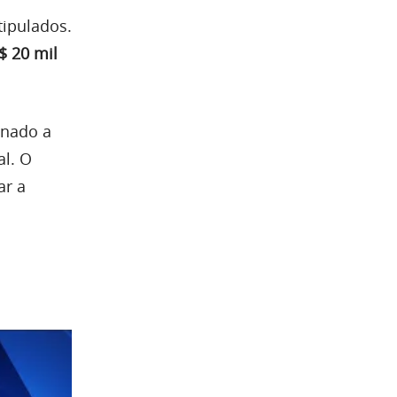
ipulados.
$ 20 mil
onado a
al. O
ar a