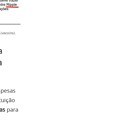
ivecoins).
a
a
spesas
tuição
as
para