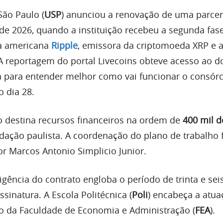
São Paulo (
USP
) anunciou a renovação de uma parcer
e 2026, quando a instituição recebeu a segunda fas
a americana
Ripple
, emissora da criptomoeda XRP e 
A reportagem do portal Livecoins obteve acesso ao 
a para entender melhor como vai funcionar o consórc
o dia 28.
 destina recursos financeiros na ordem de
400 mil d
ndação paulista. A coordenação do plano de trabalho 
or Marcos Antonio Simplicio Junior.
vigência do contrato engloba o período de trinta e se
ssinatura. A Escola Politécnica (
Poli
) encabeça a atua
do da Faculdade de Economia e Administração (
FEA
).