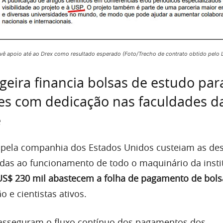
evê apoio até ao Drex como resultado esperado (Foto/Trecho de contrato obtido pelo L
geira financia bolsas de estudo par
es com dedicação nas faculdades d
e
 pela companhia dos Estados Unidos custeiam as de
adas ao funcionamento de todo o maquinário da insti
US$ 230 mil abastecem a folha de pagamento de bols
 e cientistas ativos.
 asseguram o fluxo contínuo dos pagamentos dos