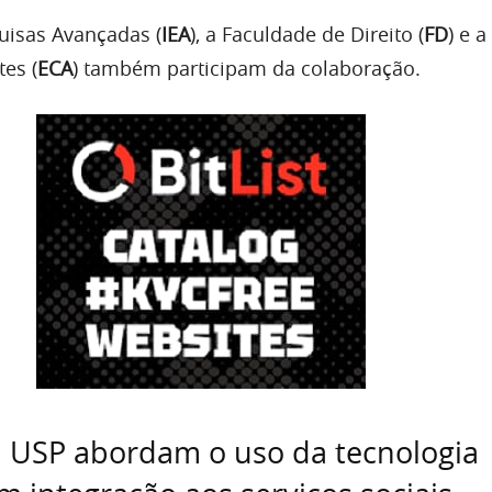
quisas Avançadas (
IEA
), a Faculdade de Direito (
FD
) e a
es (
ECA
) também participam da colaboração.
a USP abordam o uso da tecnologia