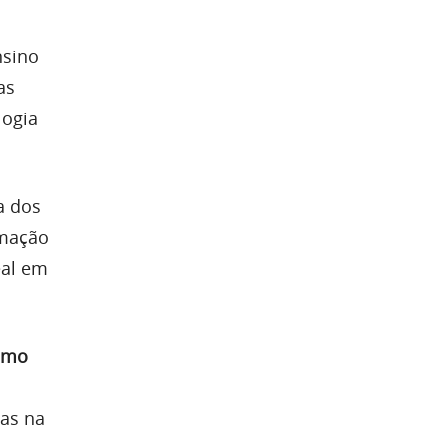
nsino
as
logia
a dos
amação
eal em
como
das na