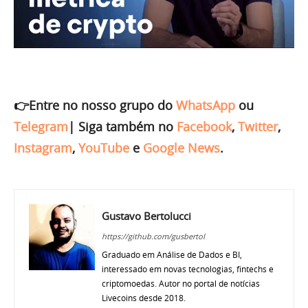
👉Entre no nosso grupo do
WhatsApp
ou
Telegram
|
Siga também no
Facebook
,
Twitter
,
Instagram
,
YouTube
e
Google News
.
Gustavo Bertolucci
https://github.com/gusbertol
Graduado em Análise de Dados e BI,
interessado em novas tecnologias, fintechs e
criptomoedas. Autor no portal de notícias
Livecoins desde 2018.