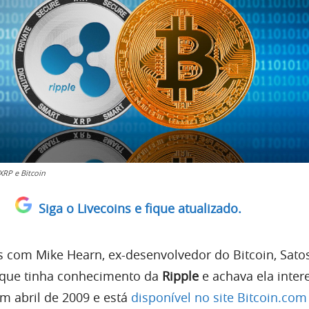
RP e Bitcoin
Siga o Livecoins e fique atualizado.
s com Mike Hearn, ex-desenvolvedor do Bitcoin, Sato
que tinha conhecimento da
Ripple
e achava ela inter
m abril de 2009 e está
disponível no site Bitcoin.com