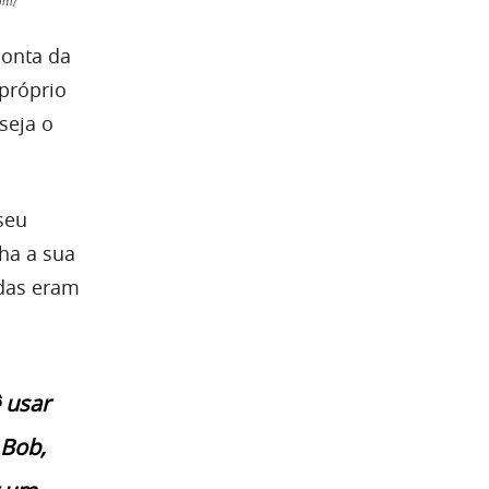
om/
conta da
próprio
seja o
seu
ha a sua
idas eram
ê usar
 Bob,