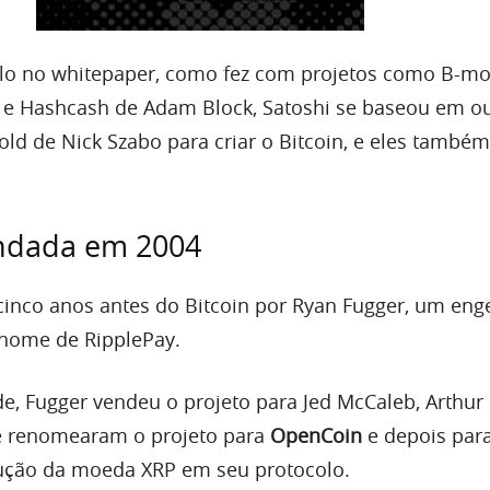
-lo no whitepaper, como fez com projetos como B-mo
, e Hashcash de Adam Block, Satoshi se baseou em o
old de Nick Szabo para criar o Bitcoin, e eles també
undada em 2004
a cinco anos antes do Bitcoin por Ryan Fugger, um eng
 nome de RipplePay.
e, Fugger vendeu o projeto para Jed McCaleb, Arthur B
e renomearam o projeto para
OpenCoin
e depois para
dução da moeda XRP em seu protocolo.