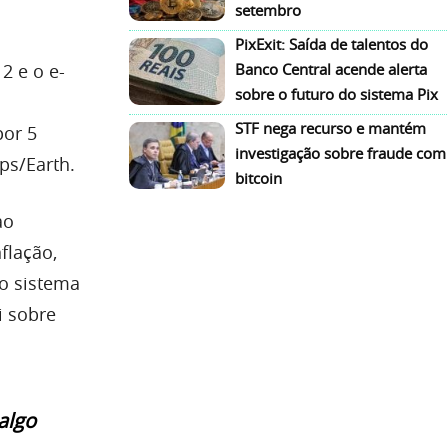
setembro
PixExit: Saída de talentos do
2 e o e-
Banco Central acende alerta
sobre o futuro do sistema Pix
STF nega recurso e mantém
por 5
investigação sobre fraude com
ps/Earth.
bitcoin
ao
flação,
o sistema
i sobre
algo