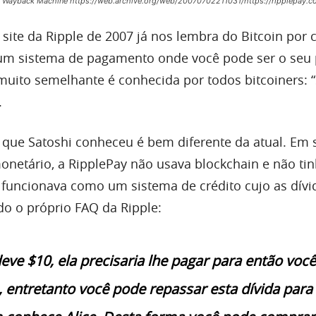
e: Wayback Machine https://web.archive.org/web/20070702211031/https://ripplepay.c
 site da Ripple de 2007 já nos lembra do Bitcoin por 
 um sistema de pagamento onde você pode ser o seu 
muito semelhante é conhecida por todos bitcoiners: “
.
e que Satoshi conheceu é bem diferente da atual. Em 
netário, a RipplePay não usava blockchain e não tin
 funcionava como um sistema de crédito cujo as dív
o o próprio FAQ da Ripple:
deve $10, ela precisaria lhe pagar para então voc
, entretanto você pode repassar esta dívida para