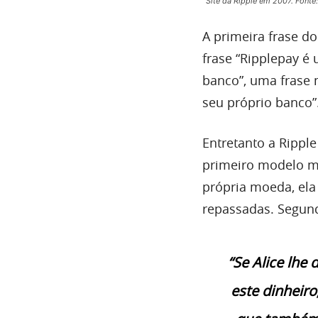
Site da Ripple em 2007. Font
A primeira frase do
frase “Ripplepay é
banco”, uma frase 
seu próprio banco”
Entretanto a Rippl
primeiro modelo mo
própria moeda, ela
repassadas. Segund
“Se Alice lhe 
este dinheiro