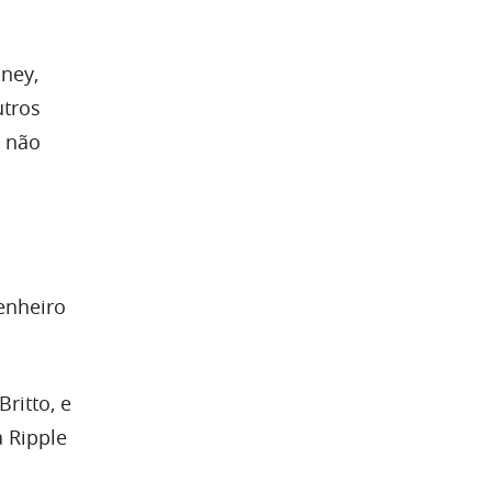
ney,
utros
m não
enheiro
ritto, e
 Ripple