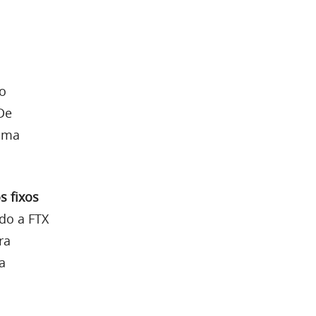
do
De
 uma
s fixos
do a FTX
ra
a