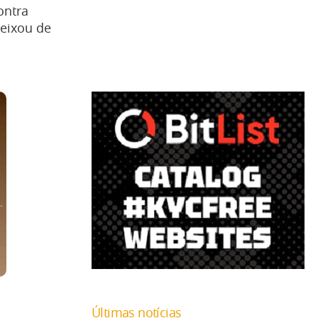
ontra
eixou de
Últimas notícias