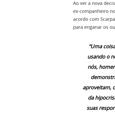
Ao ver a nova deci
ex-companheiro no
acordo com Scarpa,
para enganar os ou
“Uma coisa
usando o no
nós, homen
demonstra
aproveitam, 
da hipocri
suas respo