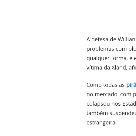
A defesa de Willia
problemas com bloq
qualquer forma, e
vítima da Xland, a
Como todas as
pir
no mercado, com pr
colapsou nos Esta
também suspendeu 
estrangeira.