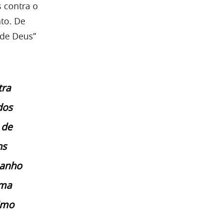
 contra o
to. De
 de Deus”
tra
dos
 de
ns
manho
uma
imo