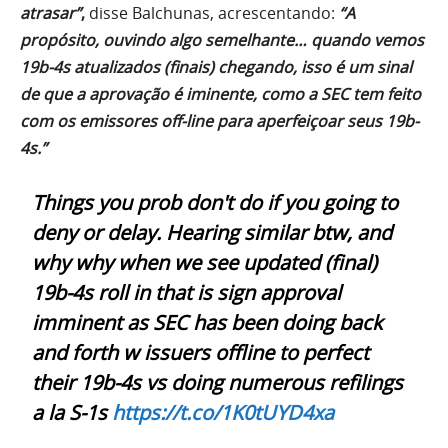
atrasar”
,
disse Balchunas, acrescentando:
“A
propósito, ouvindo algo semelhante… quando vemos
19b-4s atualizados (finais) chegando, isso é um sinal
de que a aprovação é iminente, como a SEC tem feito
com os emissores off-line para aperfeiçoar seus 19b-
4s.”
Things you prob don't do if you going to
deny or delay. Hearing similar btw, and
why why when we see updated (final)
19b-4s roll in that is sign approval
imminent as SEC has been doing back
and forth w issuers offline to perfect
their 19b-4s vs doing numerous refilings
a la S-1s
https://t.co/1K0tUYD4xa