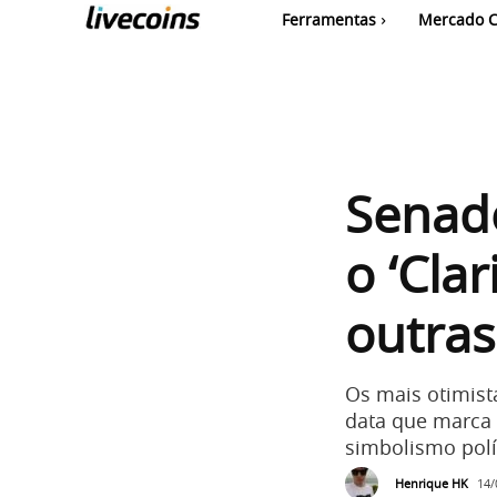
Ferramentas
Mercado C
Senad
o ‘Clar
outra
Os mais otimist
data que marca 
simbolismo polí
Henrique HK
14/