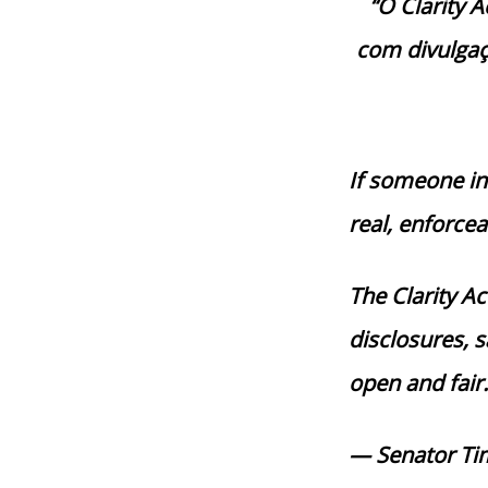
“O Clarity 
com divulgaç
If someone in 
real, enforcea
The Clarity Ac
disclosures, 
open and fair
— Senator Ti