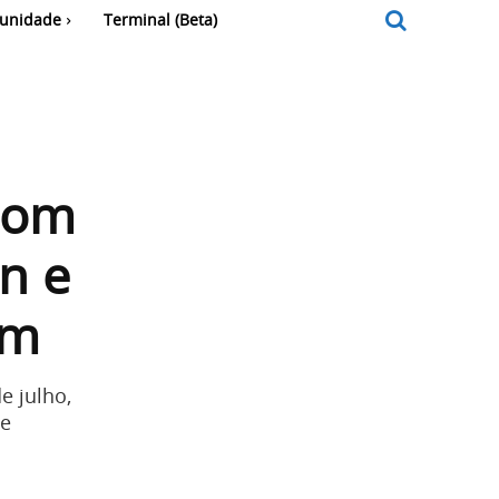
unidade
Terminal (Beta)
com
in e
em
e julho,
te