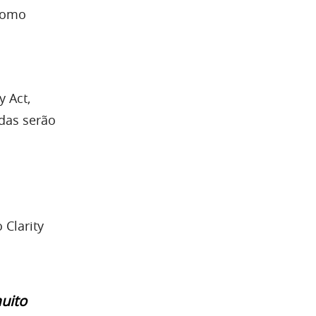
 como
 Act,
ndas serão
 Clarity
uito