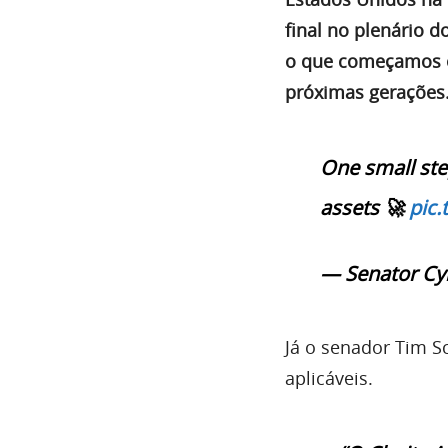
final no plenário 
o que começamos e 
próximas gerações.
One small step
assets 🚀
pic
— Senator C
Já o senador Tim S
aplicáveis.