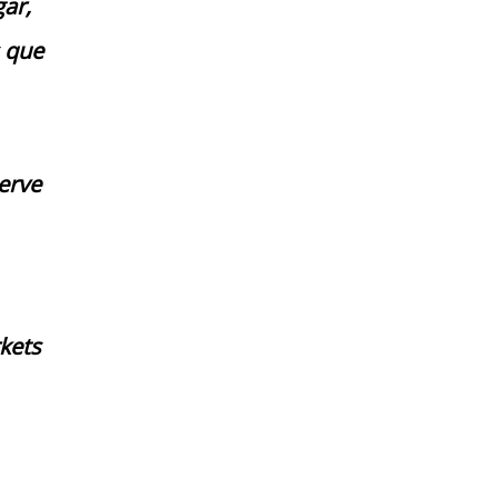
ar,
s que
serve
kets