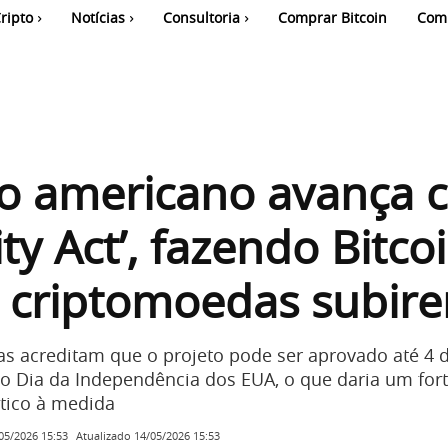
ripto
Notícias
Consultoria
Comprar Bitcoin
Com
o americano avança 
ity Act’, fazendo Bitco
s criptomoedas subir
as acreditam que o projeto pode ser aprovado até 4 d
o Dia da Independência dos EUA, o que daria um for
tico à medida
Atualizado
14/05/2026 15:53
05/2026 15:53