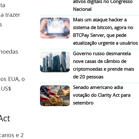
ativos digitais no Congresso
ta
Nacional
sa trazer
Mais um ataque hacker a
s
sistema de bitcoin, agora no
BTCPay Server, que pede
atualização urgente a usuários
omoedas
Governo russo desmantela
nove casas de câmbio de
criptomoedas e prende mais
de 20 pessoas
dos EUA, o
Senado americano adia
e US$
votação do Clarity Act para
setembro
Act
canos e 2