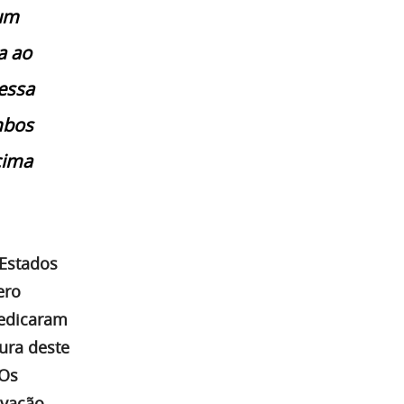
 um
a ao
essa
mbos
cima
 Estados
ero
dedicaram
ura deste
“Os
ovação