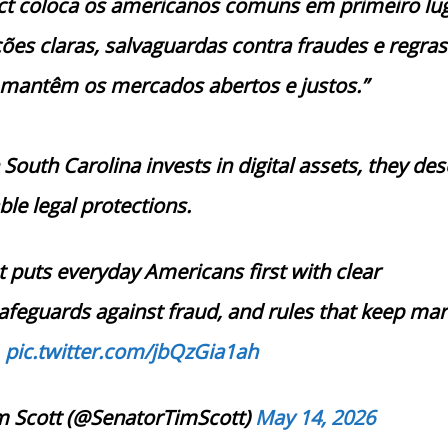
Act coloca os americanos comuns em primeiro lug
ões claras, salvaguardas contra fraudes e regra
mantêm os mercados abertos e justos.”
South Carolina invests in digital assets, they de
ble legal protections.
t puts everyday Americans first with clear
safeguards against fraud, and rules that keep mar
.
pic.twitter.com/jbQzGia1ah
m Scott (@SenatorTimScott)
May 14, 2026