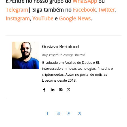
👉Entre no nosso grupo do
WhatsApp
ou
Telegram
|
Siga também no
Facebook
,
Twitter
,
Instagram
,
YouTube
e
Google News
.
Gustavo Bertolucci
https://github.com/gusbertol
Graduado em Análise de Dados e BI,
interessado em novas tecnologias, fintechs e
criptomoedas. Autor no portal de notícias
Livecoins desde 2018.