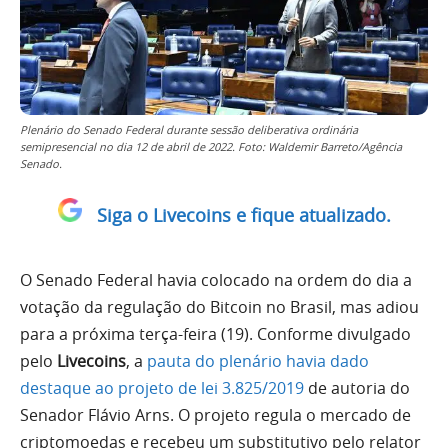
Plenário do Senado Federal durante sessão deliberativa ordinária
semipresencial no dia 12 de abril de 2022. Foto: Waldemir Barreto/Agência
Senado.
Siga o Livecoins e fique atualizado.
O Senado Federal havia colocado na ordem do dia a
votação da regulação do Bitcoin no Brasil, mas adiou
para a próxima terça-feira (19). Conforme divulgado
pelo
Livecoins
, a
pauta do plenário havia dado
destaque ao projeto de lei 3.825/2019
de autoria do
Senador Flávio Arns. O projeto regula o mercado de
criptomoedas e recebeu um substitutivo pelo relator