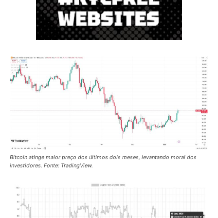
Bitcoin atinge maior preço dos últimos dois meses, levantando moral dos
investidores. Fonte: TradingView.