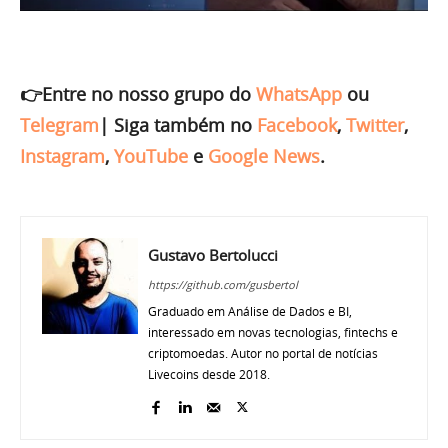
👉Entre no nosso grupo do
WhatsApp
ou
Telegram
|
Siga também no
Facebook
,
Twitter
,
Instagram
,
YouTube
e
Google News
.
Gustavo Bertolucci
https://github.com/gusbertol
Graduado em Análise de Dados e BI,
interessado em novas tecnologias, fintechs e
criptomoedas. Autor no portal de notícias
Livecoins desde 2018.