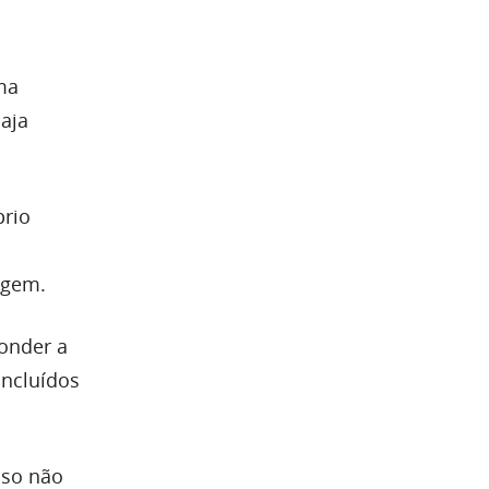
ma
aja
prio
agem.
ponder a
incluídos
sso não