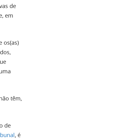
ivas de
e, em
e os(as)
ados,
que
a uma
não têm,
ro de
ribunal
, é