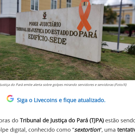
Justiça do Pará emite alerta sobre golpes mirando servidores e servidoras (Foto/X)
Siga o Livecoins e fique atualizado.
doras do
Tribunal de Justiça do Pará (TJPA)
estão sendo
lpe digital, conhecido como “
sextortion
“, uma
tentati