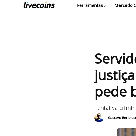
Ferramentas
Mercado C
Servid
justiç
pede b
Tentativa crimin
Gustavo Bertolucc