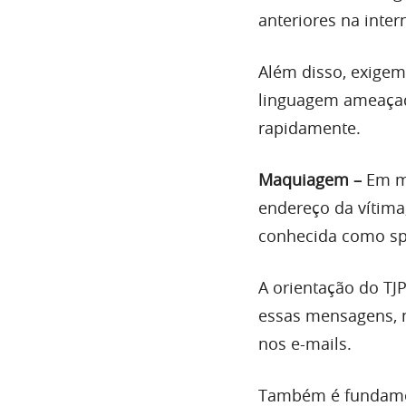
anteriores na inte
Além disso, exige
linguagem ameaçado
rapidamente.
Maquiagem –
Em mu
endereço da vítima,
conhecida como sp
A orientação do TJ
essas mensagens, n
nos e-mails.
Também é fundamen