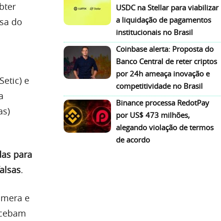
bter
USDC na Stellar para viabilizar
a liquidação de pagamentos
nsa do
institucionais no Brasil
Coinbase alerta: Proposta do
Banco Central de reter criptos
por 24h ameaça inovação e
etic) e
competitividade no Brasil
a
Binance processa RedotPay
as)
por US$ 473 milhões,
alegando violação de termos
de acordo
das para
alsas
.
âmera e
ecebam