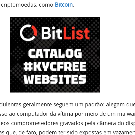
criptomoedas, como
Bitcoin
.
dulentas geralmente seguem um padrão: alegam qu
esso ao computador da vítima por meio de um malwar
deos comprometedores gravados pela câmera do disp
as que, de fato, podem ter sido expostas em vazame