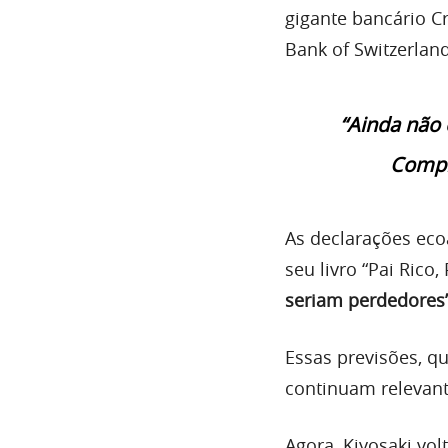
gigante bancário C
Bank of Switzerland
“Ainda não 
Compre
As declarações eco
seu livro “Pai Rico
seriam perdedores
Essas previsões, qu
continuam relevant
Agora, Kiyosaki vo