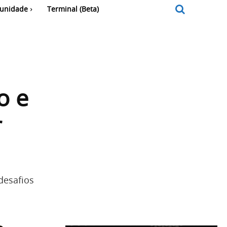
unidade
Terminal (Beta)
o e
r
 desafios