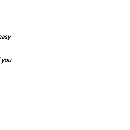
easy
l you