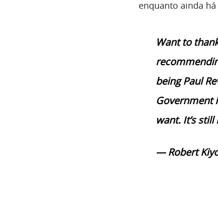
enquanto ainda há
Want to thank
recommending 
being Paul Re
Government is
want. It’s stil
— Robert Kiyo