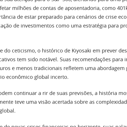
afetar milhões de contas de aposentadoria, como 401k
ortância de estar preparado para cenários de crise ec
icação de investimentos como uma estratégia para pr
 e do ceticismo, o histórico de Kiyosaki em prever des
cativos tem sido notável. Suas recomendações para i
guros e menos tradicionais refletem uma abordagem
io econômico global incerto.
dem continuar a rir de suas previsões, a história m
mente teve uma visão acertada sobre as complexida
global.
 de novas crises financeiras no horizonte, suas pala