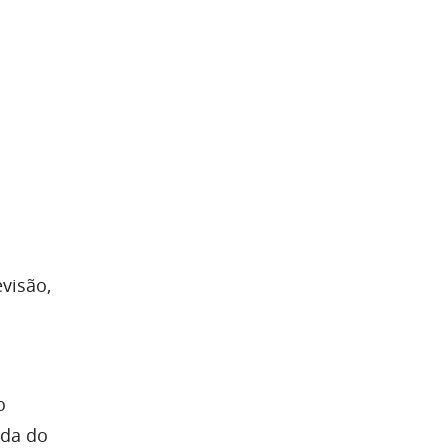
visão,
o
eda do