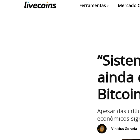
Ferramentas
Mercado C
“Siste
ainda
Bitcoi
Apesar das críti
econômicos sign
Vinicius Golveia