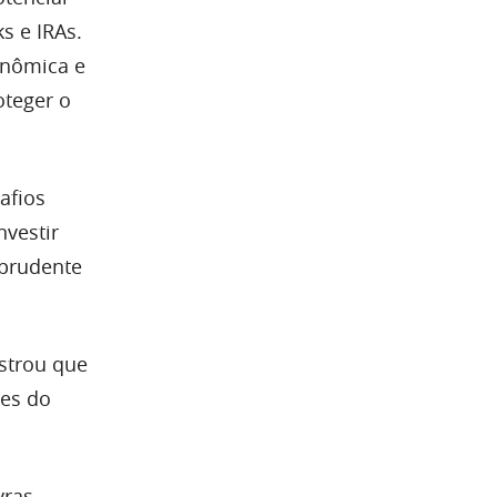
s e IRAs.
onômica e
oteger o
afios
nvestir
 prudente
ostrou que
des do
vras