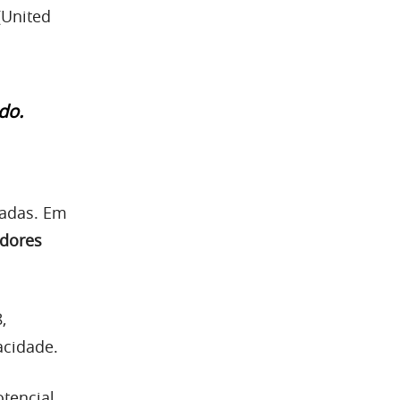
(United
do.
cadas. Em
dores
,
acidade.
otencial