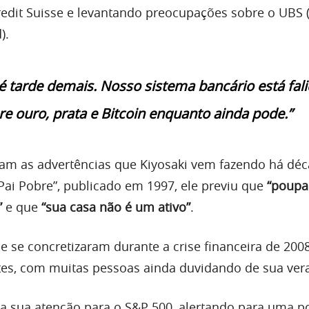
redit Suisse e levantando preocupações sobre o UBS 
).
é tarde demais. Nosso sistema bancário está fali
 ouro, prata e Bitcoin enquanto ainda pode.”
am as advertências que Kiyosaki vem fazendo há dé
, Pai Pobre”, publicado em 1997, ele previu que
“poupa
”
e que
“sua casa não é um ativo”
.
e se concretizaram durante a crise financeira de 2008
es, com muitas pessoas ainda duvidando de sua ver
lta sua atenção para o S&P 500, alertando para uma p